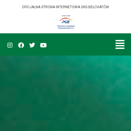
OFICJALNA STRONA INTERNETOWA GKS BEŁCHATÓW