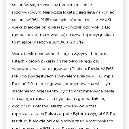
sezonów spędzonych na trzecim poziomie
rozgrywkowym. Najwyższą lokatą osiągniętą na koniec
sezonu w 1964 i 1965 roku było siódme miejsce. W XXI
wieku biało-zieloni dwa razy kończyli rozgrywki 3. Ligi
(grupa łódzko-mazowiecka) na czwartej pozycji. Miało
to miejsce w sezonie 2008/09 i 2013/14.
Warta trzykrotnie wznosiła się na wyżyny – będąc na
ustach kibiców piłkarskich nie tylko okręgu czy
województwa – w rozgrywkach Pucharu Polski. W 1963
roku po zwycięstwach z Wawelem Kraków 4:1 i Olimpią
Poznań 2:0, trzecioligowiec podejmował na własnym
stadionie Polonię Bytom. Było to ogromne wydarzenie
dla całego miasta, a na trybunach zgromadziło się
około 5000 widzów. Naszpikowany wówczas
reprezentantami Polski zespół z Bytomia wygrał 6:2. Po
raz drugi biało-zieloni dali o sobie znać w rozgrywkach
pucharowych w 1978 roku. Po wyeliminowaniu