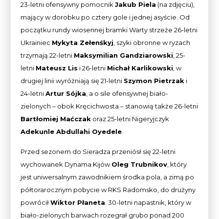
23-letni ofensywny pomocnik
Jakub Piela
(na zdjęciu),
mający w dorobku po cztery gole i jednej asyście. Od
początku rundy wiosennej bramki Warty strzeże 26-letni
Ukrainiec
Mykyta Zełenśkyj
, szyki obronne w ryzach
trzymają 22-letni
Maksymilian Gandziarowski
, 25-
letni
Mateusz Lis
i 26-letni
Michał Karlikowski
, w
drugiej linii wyróżniają się 21-letni
Szymon Pietrzak
i
24-letni
Artur Sójka
, a o sile ofensywnej biało-
zielonych – obok Kręcichwosta – stanowią także 26-letni
Bartłomiej Maćczak
oraz 25-letni Nigeryjczyk
Adekunle Abdullahi Oyedele
.
Przed sezonem do Sieradza przeniósł się 22-letni
wychowanek Dynama Kijów
Oleg Trubnikov
, który
jest uniwersalnym zawodnikiem środka pola, a zimą po
półtorarocznym pobycie w RKS Radomsko, do drużyny
powrócił
Wiktor Płaneta
. 30-letni napastnik, który w
biało-zielonych barwach rozegrał grubo ponad 200