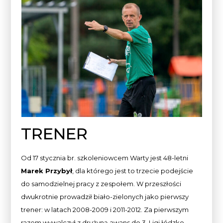
TRENER
Od 17 stycznia br. szkoleniowcem Warty jest 48-letni
Marek Przybył
, dla którego jest to trzecie podejście
do samodzielnej pracy z zespołem. W przeszłości
dwukrotnie prowadził biało-zielonych jako pierwszy
trener: w latach 2008-2009 i 2011-2012. Za pierwszym
razem wywalczył z drużyną awans do 3. Ligi łódzko-