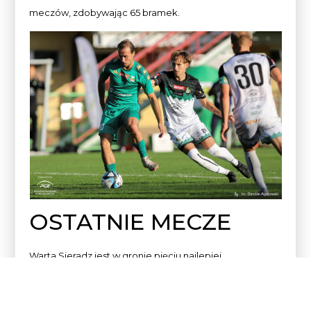
meczów, zdobywając 65 bramek.
OSTATNIE MECZE
Warta Sieradz jest w gronie pięciu najlepiej
punktujących drużyn w rundzie wiosennej. Szczególnie
dobrze radzi sobie na własnym boisku, gdzie wiosną
przegrała tylko raz – 12 marca z Legią II Warszawa (0:2).