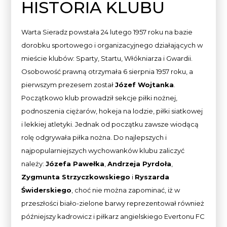
HISTORIA KLUBU
Warta Sieradz powstała 24 lutego 1957 roku na bazie
dorobku sportowego i organizacyjnego działających w
mieście klubów: Sparty, Startu, Włókniarza i Gwardii.
Osobowość prawną otrzymała 6 sierpnia 1957 roku, a
pierwszym prezesem został
Józef Wojtanka
.
Początkowo klub prowadził sekcje piłki nożnej,
podnoszenia ciężarów, hokeja na lodzie, piłki siatkowej
i lekkiej atletyki. Jednak od początku zawsze wiodącą
rolę odgrywała piłka nożna. Do najlepszych i
najpopularniejszych wychowanków klubu zaliczyć
należy:
Józefa Pawełka
,
Andrzeja Pyrdoła
,
Zygmunta Strzyczkowskiego
i
Ryszarda
Świderskiego
, choć nie można zapominać, iż w
przeszłości biało-zielone barwy reprezentował również
późniejszy kadrowicz i piłkarz angielskiego Evertonu FC