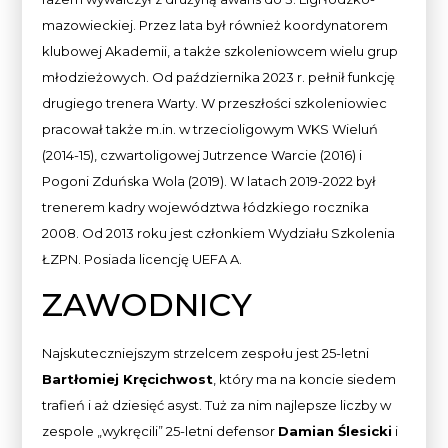
mazowieckiej. Przez lata był również koordynatorem
klubowej Akademii, a także szkoleniowcem wielu grup
młodzieżowych. Od października 2023 r. pełnił funkcję
drugiego trenera Warty. W przeszłości szkoleniowiec
pracował także m.in. w trzecioligowym WKS Wieluń
(2014-15), czwartoligowej Jutrzence Warcie (2016) i
Pogoni Zduńska Wola (2019). W latach 2019-2022 był
trenerem kadry województwa łódzkiego rocznika
2008. Od 2013 roku jest członkiem Wydziału Szkolenia
ŁZPN. Posiada licencję UEFA A.
ZAWODNICY
Najskuteczniejszym strzelcem zespołu jest 25-letni
Bartłomiej Kręcichwost
, który ma na koncie siedem
trafień i aż dziesięć asyst. Tuż za nim najlepsze liczby w
zespole „wykręcili” 25-letni defensor
Damian Ślesicki
i