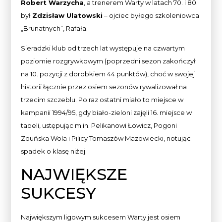
Robert Warzycha
, a trenerem Warty w latach 70. i 80.
był
Zdzisław Ulatowski
– ojciec byłego szkoleniowca
„Brunatnych”, Rafała.
Sieradzki klub od trzech lat występuje na czwartym
poziomie rozgrywkowym (poprzedni sezon zakończył
na 10. pozycji z dorobkiem 44 punktów), choć w swojej
historii łącznie przez osiem sezonów rywalizował na
trzecim szczeblu. Po raz ostatni miało to miejsce w
kampanii 1994/95, gdy biało-zieloni zajęli 16. miejsce w
tabeli, ustępując m.in. Pelikanowi Łowicz, Pogoni
Zduńska Wola i Pilicy Tomaszów Mazowiecki, notując
spadek o klasę niżej.
NAJWIĘKSZE
SUKCESY
Największym ligowym sukcesem Warty jest osiem