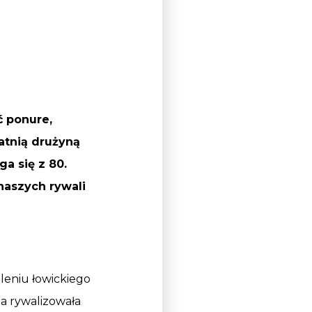
ć ponure,
atnią drużyną
ga się z 80.
naszych rywali
leniu łowickiego
na rywalizowała