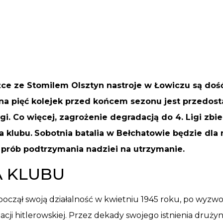
Z
ażce ze Stomilem Olsztyn nastroje w Łowiczu są doś
na pięć kolejek przed końcem sezonu jest przedost
Ligi. Co więcej, zagrożenie degradacją do 4. Ligi zbie
a klubu.
Sobotnia batalia w Bełchatowie będzie dla 
h prób podtrzymania nadziei na utrzymanie.
A KLUBU
począł swoją działalność w kwietniu 1945 roku, po wyzwo
cji hitlerowskiej. Przez dekady swojego istnienia druży