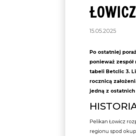
ŁOWIC
15.05.2025
Po ostatniej por
ponieważ zespół 
tabeli Betclic 3. 
rocznicą założeni
jedną z ostatnic
HISTORI
Pelikan Łowicz roz
regionu spod okupa