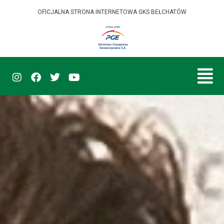
OFICJALNA STRONA INTERNETOWA GKS BEŁCHATÓW