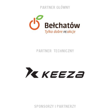
PARTNER GŁÓWNY
PARTNER TECHNICZNY
SPONSORZY I PARTNERZY