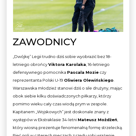
ZAWODNICY
„Dwójkę” Legii trudno dziś sobie wyobrazić bez 18-
letniego obrońcy
Viktora Karolaka
, 16-letniego
defensywnego pomocnika
Pascala Mozie
czy
reprezentanta Polski U-19
Oliwiera Olewińskiego
.
Warszawska młodzież stanowi dziś o sile drużyny, mając
obok siebie kilku doświadczonych piłkarzy, którzy
pomimo wieku cały czas wiodą prym w zespole.
Kapitanem „Wojskowych” jest doskonale znany z
występów w Ekstraklasie 34-letni
Mateusz Możdżeń
,
który wiosną prezentuje fenomenalną formę strzelecką.
Pięć goli w czterech meczach z rzędu robi wrażenie.