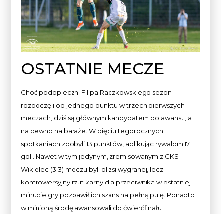
OSTATNIE MECZE
Choć podopieczni Filipa Raczkowskiego sezon
rozpoczęli od jednego punktu w trzech pierwszych
meczach, dziś są głównym kandydatem do awansu, a
na pewno na baraże. W pięciu tegorocznych
spotkaniach zdobyli 13 punktów, aplikując rywalom 17
goli. Nawet w tym jedynym, zremisowanym z GKS
Wikielec (3:3) meczu byli bliżsi wygranej, lecz
kontrowersyjny rzut karny dla przeciwnika w ostatniej
minucie gry pozbawił ich szans na pełną pulę. Ponadto
w minioną środę awansowali do ćwierćfinału
Mazowieckiego Pucharu Polski, pokonując na