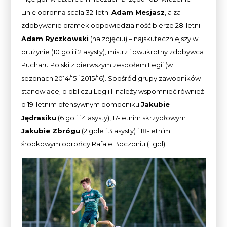
Linię obronną scala 32-letni
Adam Mesjasz
, a za
zdobywanie bramek odpowiedzialność bierze 28-letni
Adam Ryczkowski
(na zdjęciu) – najskuteczniejszy w
drużynie (10 goli i 2 asysty), mistrz i dwukrotny zdobywca
Pucharu Polski z pierwszym zespołem Legii (w
sezonach 2014/15 i 2015/16). Spośród grupy zawodników
stanowiącej o obliczu Legii II należy wspomnieć również
o 19-letnim ofensywnym pomocniku
Jakubie
Jędrasiku
(6 goli i 4 asysty), 17-letnim skrzydłowym
Jakubie Zbrógu
(2 gole i 3 asysty) i 18-letnim
środkowym obrońcy Rafale Boczoniu (1 gol).