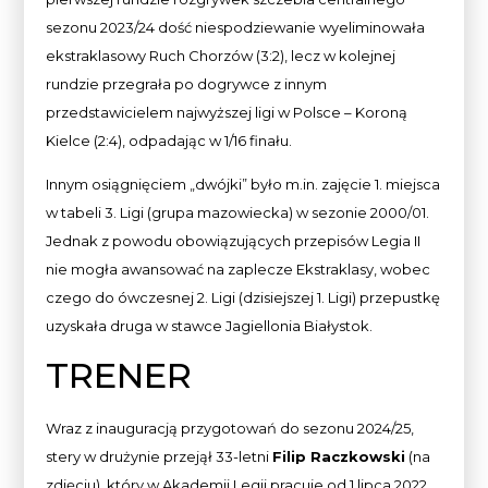
sezonu 2023/24 dość niespodziewanie wyeliminowała
ekstraklasowy Ruch Chorzów (3:2), lecz w kolejnej
rundzie przegrała po dogrywce z innym
przedstawicielem najwyższej ligi w Polsce – Koroną
Kielce (2:4), odpadając w 1/16 finału.
Innym osiągnięciem „dwójki” było m.in. zajęcie 1. miejsca
w tabeli 3. Ligi (grupa mazowiecka) w sezonie 2000/01.
Jednak z powodu obowiązujących przepisów Legia II
nie mogła awansować na zaplecze Ekstraklasy, wobec
czego do ówczesnej 2. Ligi (dzisiejszej 1. Ligi) przepustkę
uzyskała druga w stawce Jagiellonia Białystok.
TRENER
Wraz z inauguracją przygotowań do sezonu 2024/25,
stery w drużynie przejął 33-letni
Filip Raczkowski
(na
zdjęciu), który w Akademii Legii pracuje od 1 lipca 2022