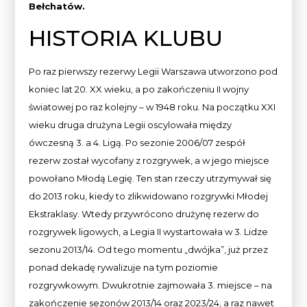
Bełchatów.
HISTORIA KLUBU
Po raz pierwszy rezerwy Legii Warszawa utworzono pod
koniec lat 20. XX wieku, a po zakończeniu II wojny
światowej po raz kolejny – w 1948 roku. Na początku XXI
wieku druga drużyna Legii oscylowała między
ówczesną 3. a 4. Ligą. Po sezonie 2006/07 zespół
rezerw został wycofany z rozgrywek, a w jego miejsce
powołano Młodą Legię. Ten stan rzeczy utrzymywał się
do 2013 roku, kiedy to zlikwidowano rozgrywki Młodej
Ekstraklasy. Wtedy przywrócono drużynę rezerw do
rozgrywek ligowych, a Legia II wystartowała w 3. Lidze
sezonu 2013/14. Od tego momentu „dwójka”, już przez
ponad dekadę rywalizuje na tym poziomie
rozgrywkowym. Dwukrotnie zajmowała 3. miejsce – na
zakończenie sezonów 2013/14 oraz 2023/24, a raz nawet