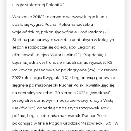
uległa stołecznej Polonii 0:1.
W sezonie 2011/12 rezerwom warszawskiego klubu
udało się wygrać Puchar Polski na szczeblu
wojewódzkim, pokonując w finale Broń Radom (2:1).
Start na pucharowym szczeblu centralnym w kolejnym
sezonie rozpoczął się obiecująco. Legioniści
eliminowali kolejno Motor Lublin (2:1) i Bogdankę II
Łęczna, jednak w I rundzie musieli uznać wyższość KS
Polkowice, przegrywając po dogrywce (2:4). 15 czerwca
2022 roku Legia II wygrała (1:0) z Legionovią i ponownie
sięgnęła po mazowiecki Puchar Polski, kwalifikując się
na centralny szczebel. 30 sierpnia 2022 r. „Wojskowi”
przegrali w domowym meczu pierwszej rundy z Wisłą
Kraków (0:5), odpadając z dalszych rozgrywek. Rok
później Legia II obroniła mazowiecki Puchar Polski,
pokonując w finale Pogoń Grodzisk Mazowiecki (3:0). W
pierwszej rundzie rozgrywek szczebla centralnego