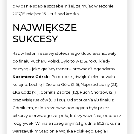
o włos nie spadła szczebel niżej, zajmując w sezonie
2017/18 miejsce 15. – tuż nad kreską.
NAJWIĘKSZE
SUKCESY
Raz w historii rezerwy stołecznego klubu awansowały
do finału Pucharu Polski. Było to w 1952 roku, kiedy
drużynę – jako grający trener – prowadził legendarny
Kazimierz Górski
. Po drodze „dwójka” eliminowała
kolejno: Lechię II Zielona Góra (2:6), Naprzód Lipiny (2:1),
ŁKS Łódź (7:1), Górnika Zabrze (1:2), Ruch Chorzów (2:1)
oraz Wisłę Kraków (0:0 i 1:0). Od spotkania 1/8 finału z
Górnikiem, ekipa rezerw wspomagana była przez
piłkarzy pierwszego zespołu, którzy wcześniej odpadli z
rozgrywek. W finale rozegranym 21 grudnia 1952 roku na
warszawskim Stadionie Wojska Polskiego, Legia II