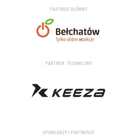
PARTNER GŁÓWNY
PARTNER TECHNICZNY
SPONSORZY I PARTNERZY