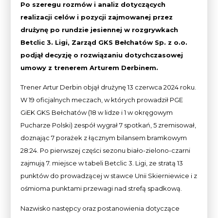
Po szeregu rozmów i analiz dotyczących
realizacji celów i pozycji zajmowanej przez
drużynę po rundzie jesiennej w rozgrywkach
Betclic 3. Ligi, Zarząd GKS Bełchatów Sp. z o.o.
podjął decyzję o rozwiązaniu dotychczasowej
umowy z trenerem Arturem Derbinem.
Trener Artur Derbin objął drużynę 13 czerwca 2024 roku.
W 19 oficjalnych meczach, w których prowadził PGE
GiEK GKS Bełchatów (18 w lidze i 1 w okręgowym
Pucharze Polski) zespół wygrał 7 spotkań, 5 zremisował,
doznając 7 porażek z łącznym bilansem bramkowym
28:24. Po pierwszej części sezonu biało-zielono-czarni
zajmują 7. miejsce w tabeli Betclic 3. Ligi, ze stratą 13
punktów do prowadzącej w stawce Unii Skierniewice i z
ośmioma punktami przewagi nad strefą spadkową.
Nazwisko następcy oraz postanowienia dotyczące