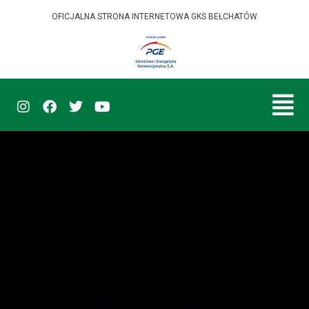
OFICJALNA STRONA INTERNETOWA GKS BEŁCHATÓW