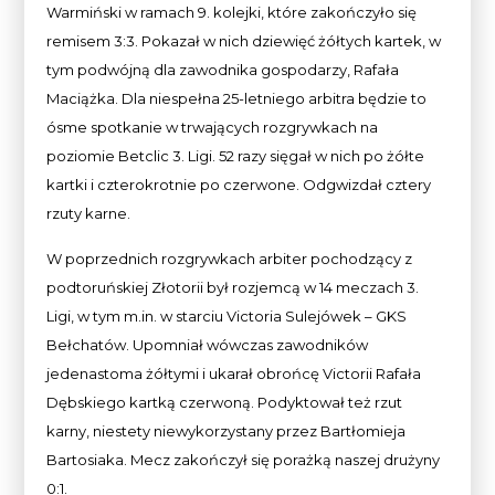
Warmiński w ramach 9. kolejki, które zakończyło się
remisem 3:3. Pokazał w nich dziewięć żółtych kartek, w
tym podwójną dla zawodnika gospodarzy, Rafała
Maciążka. Dla niespełna 25-letniego arbitra będzie to
ósme spotkanie w trwających rozgrywkach na
poziomie Betclic 3. Ligi. 52 razy sięgał w nich po żółte
kartki i czterokrotnie po czerwone. Odgwizdał cztery
rzuty karne.
W poprzednich rozgrywkach arbiter pochodzący z
podtoruńskiej Złotorii był rozjemcą w 14 meczach 3.
Ligi, w tym m.in. w starciu Victoria Sulejówek – GKS
Bełchatów. Upomniał wówczas zawodników
jedenastoma żółtymi i ukarał obrońcę Victorii Rafała
Dębskiego kartką czerwoną. Podyktował też rzut
karny, niestety niewykorzystany przez Bartłomieja
Bartosiaka. Mecz zakończył się porażką naszej drużyny
0:1.