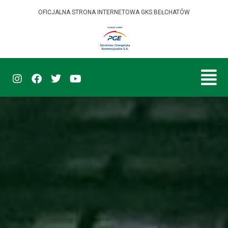
OFICJALNA STRONA INTERNETOWA GKS BEŁCHATÓW