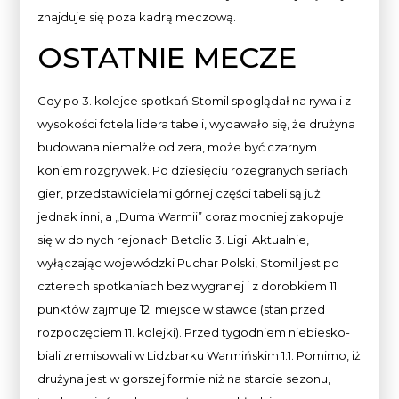
znajduje się poza kadrą meczową.
OSTATNIE MECZE
Gdy po 3. kolejce spotkań Stomil spoglądał na rywali z
wysokości fotela lidera tabeli, wydawało się, że drużyna
budowana niemalże od zera, może być czarnym
koniem rozgrywek. Po dziesięciu rozegranych seriach
gier, przedstawicielami górnej części tabeli są już
jednak inni, a „Duma Warmii” coraz mocniej zakopuje
się w dolnych rejonach Betclic 3. Ligi. Aktualnie,
wyłączając wojewódzki Puchar Polski, Stomil jest po
czterech spotkaniach bez wygranej i z dorobkiem 11
punktów zajmuje 12. miejsce w stawce (stan przed
rozpoczęciem 11. kolejki). Przed tygodniem niebiesko-
biali zremisowali w Lidzbarku Warmińskim 1:1. Pomimo, iż
drużyna jest w gorszej formie niż na starcie sezonu,