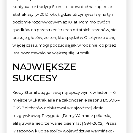
kontynuator tradycji Stomilu – powrócił na zaplecze
Ekstraklasy (w 2012 roku), gdzie utrzymywał się na tym
poziomie rozgrywkowym aż 10 lat. Pomimo dwóch
spadków na przestrzeni trzech ostatnich sezonów, nie
brakuje głosów, że ten, kto spędził w Olsztynie trochę
więcej czasu, mógł poczuć się jak w rodzinie, co przez
lata pozostawało największą siłą Stomilu.
NAJWIĘKSZE
SUKCESY
Kiedy Stomil osiągał swój najlepszy wynik w historii – 6.
miejsce w Ekstraklasie na zakończenie sezonu 1995/96 –
GKS Bełchatów debiutował w najwyższej klasie
rozgrywkowej. Przygoda „Dumy Warmii” z piłkarską
elitą trwała nieprzerwanie osiem lat (1994-2002). Przez
17 sezonów klub ze stolicy województwa warmińsko-