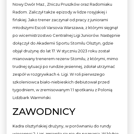
Nowy Dwór Maz., Zniczu Pruszków oraz Radomiaku
Radom. Zaliczył także epizody w lidze rosyjskiej i
fińskiej. Jako trener zaczynał od pracy z juniorami
młodszymi Escoli Varsovia Warszawa, z którymi sięgnął
po wicemistrzostwo Centralnej Ligi Juniorów. Następnie
dołączył do Akademii Sportu Stomilu Olsztyn, gdzie
objął drużynę do lat 17. W styczniu 2023 roku został
mianowany trenerem rezerw Stomilu, z którymi, mimo
trudnej sytuacji po rundzie jesiennej, zdołał utrzymać
zespół w rozgrywkach 4. Ligi. W roli pierwszego
szkoleniowca biało-niebieskich debiutował przed
tygodniem, w zremisowanym 1:1 spotkaniu z Polonią
Lidzbark Warmiński.
ZAWODNICY
Kadra olsztyńskiej drużyny, w porównaniu do rundy
wiosennej 2. Ligi, zmieniła się nie do poznania. W klubie