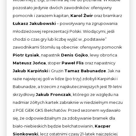
pozostało jedynie dwóch zawodników: ofensywny
pomocnik i zarazem kapitan,
Karol Żwir
oraz bramkarz
Łukasz Jakubowski
– powoływany na zgrupowania
młodzieżowej reprezentacji Polski. Wiodącymi, jeśli
chodzi o czas gry lub liczbę wyjść w „podstawie”
zawodnikami Stomilu są obecnie: ofensywny pomocnik
Piotr Łysiak
, napastnik
Denis Gojko
, lewy obrońca
Mateusz Jońca
, stoper
Paweł Flis
oraz napastnicy
Jakub Karpiński
i Gruzin
Tamaz Babunadze
. Jak na
razie najwięcej goli w lidze (po trzy) zdobyli Karpiński i
Babunadze, a trzecim z najskuteczniejszych jest 19-letni
skrzydłowy
Jakub Fronczak
, którego ze względu na
nadmiar żółtych kartek zabraknie w niedzielnym meczu
z PGE GiEK GKS Bełchatów. Przed sezonem wydawało
się, że odpowiedzialnym za zdobywanie bramek dla
biało-niebieskich będzie bełchatowianin,
Kacper
Sionkowski
, lecz ostatnimi czasy 21-latek najczęściej