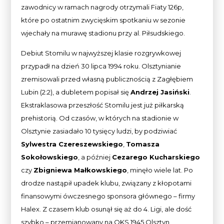
zawodnicy w ramach nagrody otrzymali Fiaty 126p,
które po ostatnim zwycięskim spotkaniu w sezonie
wjechały na murawę stadionu przy al. Piłsudskiego.
Debiut Stomilu w najwyższej klasie rozgrywkowej
przypadł na dzień 30 lipca 1994 roku. Olsztynianie
zremisowali przed własną publicznością z Zagłębiem
Lubin (2:2), a dubletem popisał się
Andrzej Jasiński
.
Ekstraklasowa przeszłość Stomilu jest już piłkarską
prehistorią. Od czasów, w których na stadionie w
Olsztynie zasiadało 10 tysięcy ludzi, by podziwiać
Sylwestra Czereszewskiego
,
Tomasza
Sokołowskiego
, a później
Cezarego Kucharskiego
czy
Zbigniewa Małkowskiego
, minęło wiele lat. Po
drodze nastąpił upadek klubu, związany z kłopotami
finansowymi ówczesnego sponsora głównego – firmy
Halex. Z czasem klub osunął się aż do 4. Ligi, ale dość
szybko – przemianowany na OKS 1945 Olsztyn,