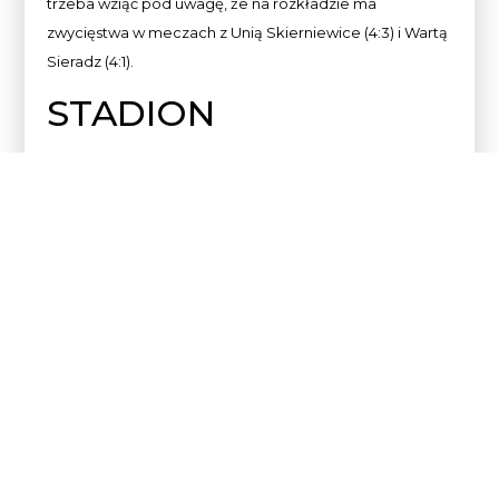
trzeba wziąć pod uwagę, że na rozkładzie ma
zwycięstwa w meczach z Unią Skierniewice (4:3) i Wartą
Sieradz (4:1).
STADION
Stadion Stomilu (oficjalnie nazywany Stadionem OSiR-
u) został wybudowany w czynie społecznym w 1978
roku. Pretekstem do jego budowy były Dożynki
Centralne organizowane w Olsztynie 10 września 1978 r.
Pierwotnie obiekt posiadał 16 800 miejsc siedzących, w
tym 3 500 na trybunie krytej. W czasie występów
Stomilu w Ekstraklasie oraz już po spadku do niższych
lig, stopniowo zamykano fragmenty trybuny odkrytej,
do tego stopnia, że obecnie czynny jest wyłącznie
sektor dla kibiców gości, zlokalizowany na północno-
wschodnim łuku. Zanim doszło do dostawienia nowych
krzesełek w 2022 r., na stadionie było 2 550 miejsc