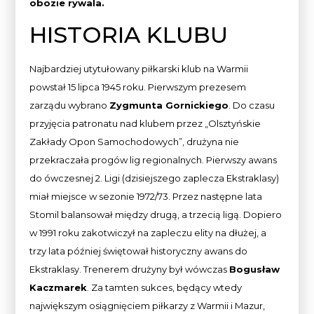
obozie rywala.
HISTORIA KLUBU
Najbardziej utytułowany piłkarski klub na Warmii
powstał 15 lipca 1945 roku. Pierwszym prezesem
zarządu wybrano
Zygmunta Gornickiego
. Do czasu
przyjęcia patronatu nad klubem przez „Olsztyńskie
Zakłady Opon Samochodowych”, drużyna nie
przekraczała progów lig regionalnych. Pierwszy awans
do ówczesnej 2. Ligi (dzisiejszego zaplecza Ekstraklasy)
miał miejsce w sezonie 1972/73. Przez następne lata
Stomil balansował między drugą, a trzecią ligą. Dopiero
w 1991 roku zakotwiczył na zapleczu elity na dłużej, a
trzy lata później świętował historyczny awans do
Ekstraklasy. Trenerem drużyny był wówczas
Bogusław
Kaczmarek
. Za tamten sukces, będący wtedy
największym osiągnięciem piłkarzy z Warmii i Mazur,