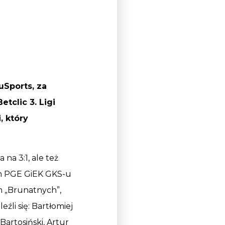
uSports, za
tclic 3. Ligi
, który
na 3:1, ale też
rem PGE GiEK GKS-u
em „Brunatnych”,
li się: Bartłomiej
Bartosiński, Artur