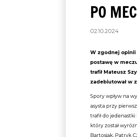
PO MEC
02.10.2024
W zgodnej opinii 
postawę w meczu z
trafił Mateusz Sz
zadebiutował w z
Spory wpływ na wyb
asysta przy pierws
trafił do jedenastk
który został wyróż
Bartosiak, Patryk C