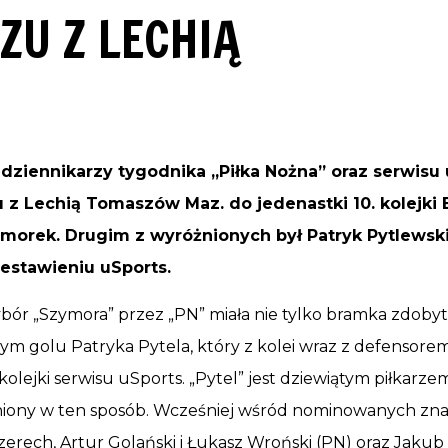
ZU Z LECHIĄ
dziennikarzy tygodnika „Piłka Nożna” oraz serwisu 
 Lechią Tomaszów Maz. do jedenastki 10. kolejki Be
ymorek. Drugim z wyróżnionych był Patryk Pytlewski
estawieniu uSports.
ór „Szymora” przez „PN” miała nie tylko bramka zdobyta 
zym golu Patryka Pytela, który z kolei wraz z defenso
i kolejki serwisu uSports. „Pytel” jest dziewiątym piłkarz
niony w ten sposób. Wcześniej wśród nominowanych znaleź
zerech, Artur Golański i Łukasz Wroński (PN) oraz Jakub 