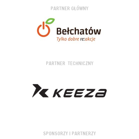
PARTNER GŁÓWNY
PARTNER TECHNICZNY
SPONSORZY I PARTNERZY