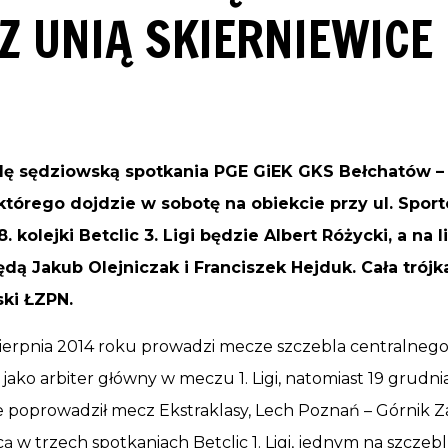
Z UNIĄ SKIERNIEWICE
ę sędziowską spotkania PGE GiEK GKS Bełchatów –
którego dojdzie w sobotę na obiekcie przy ul. Spor
kolejki Betclic 3. Ligi będzie Albert Różycki, a na l
ą Jakub Olejniczak i Franciszek Hejduk. Cała trój
ski ŁZPN
.
sierpnia 2014 roku prowadzi mecze szczebla centralneg
ako arbiter główny w meczu 1. Ligi, natomiast 19 grudnia
e poprowadził mecz Ekstraklasy, Lech Poznań – Górnik 
ą w trzech spotkaniach Betclic 1. Ligi, jednym na szczeblu