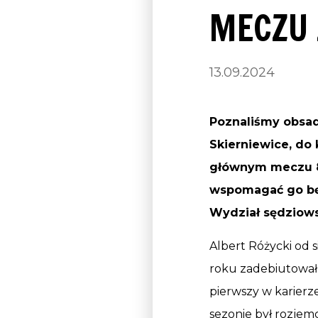
MECZU 
13.09.2024
Poznaliśmy obsad
Skierniewice, do 
głównym meczu 8. 
wspomagać go będ
Wydział sędziow
Albert Różycki od 
roku zadebiutował j
pierwszy w karierz
sezonie był rozjemc