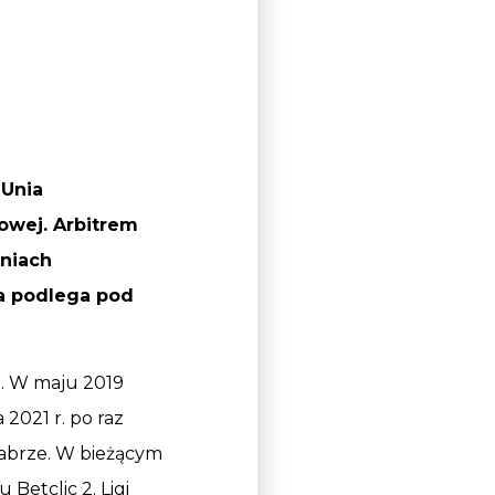
 Unia
towej. Arbitrem
iniach
ka podlega pod
o. W maju 2019
 2021 r. po raz
Zabrze. W bieżącym
 Betclic 2. Ligi