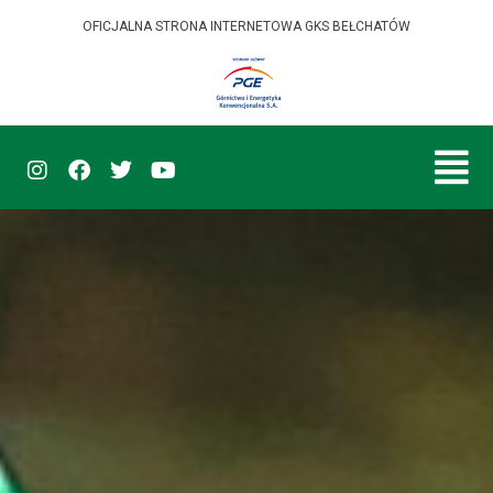
OFICJALNA STRONA INTERNETOWA GKS BEŁCHATÓW