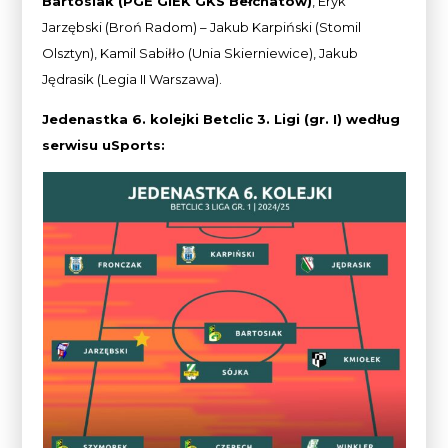
Bartosiak (PGE GiEK GKS Bełchatów)
, Eryk
Jarzębski (Broń Radom) – Jakub Karpiński (Stomil
Olsztyn), Kamil Sabiłło (Unia Skierniewice), Jakub
Jędrasik (Legia II Warszawa).
Jedenastka 6. kolejki Betclic 3. Ligi (gr. I) według
serwisu uSports: