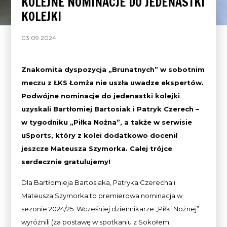
KOLEJNE NOMINACJE DO JEDENASTKI
KOLEJKI
03.09.2024
Znakomita dyspozycja „Brunatnych” w sobotnim
meczu z ŁKS Łomża nie uszła uwadze ekspertów.
Podwójne nominacje do jedenastki kolejki
uzyskali Bartłomiej Bartosiak i Patryk Czerech –
w tygodniku „Piłka Nożna”, a także w serwisie
uSports, który z kolei dodatkowo docenił
jeszcze
Mateusza Szymorka
. Całej trójce
serdecznie gratulujemy!
Dla Bartłomieja Bartosiaka, Patryka Czerecha i
Mateusza Szymorka to premierowa nominacja w
sezonie 2024/25. Wcześniej dziennikarze „Piłki Nożnej”
wyróżnili (za postawę w spotkaniu z Sokołem