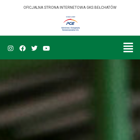
OFICJALNA STRONA INTERNETOWA GKS BEŁCHATÓW