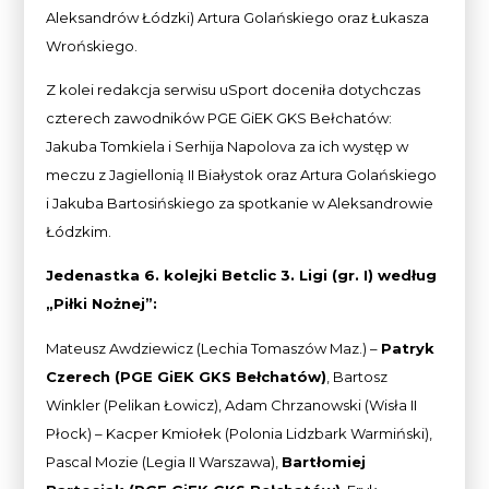
Aleksandrów Łódzki) Artura Golańskiego oraz Łukasza
Wrońskiego.
Z kolei redakcja serwisu uSport doceniła dotychczas
czterech zawodników PGE GiEK GKS Bełchatów:
Jakuba Tomkiela i Serhija Napolova za ich występ w
meczu z Jagiellonią II Białystok oraz Artura Golańskiego
i Jakuba Bartosińskiego za spotkanie w Aleksandrowie
Łódzkim.
Jedenastka 6. kolejki Betclic 3. Ligi (gr. I) według
„Piłki Nożnej”:
Mateusz Awdziewicz (Lechia Tomaszów Maz.) –
Patryk
Czerech (PGE GiEK GKS Bełchatów)
, Bartosz
Winkler (Pelikan Łowicz), Adam Chrzanowski (Wisła II
Płock) – Kacper Kmiołek (Polonia Lidzbark Warmiński),
Pascal Mozie (Legia II Warszawa),
Bartłomiej