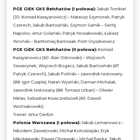
PGE GiEK GKS Bełchatów (I połowa):
Jakub Tomkiel
(30. Konrad Kassyanowicz) – Mateusz Szymorek, Patryk
Czerech, Jakub Bartosiński, Szymon Sarnik – Serhij
Napolov, Artur Golański, Patryk Nowakowski, Łukasz
Wroński – Bartłomiej Bartosiak, Piotr Gryszkiewicz.
PGE GiEK GKS Bełchatów (II połowa):
Konrad
Kassyanowicz (60. Alan Ostrowski) – Wojciech
Sewerynek, Wojciech Bogacz, Jakub Bartosiński (67.
Patryk Czerech), Jakub Poliński – zawodnik testowany
(88. Igor Czapla), Natan Wysiński, Damian Michalak,
zawodnik testowany (88. Tomasz Urban) – Oliwier
Niklas, Sebastian Kwaczreliszwili (60. Dawid
Woźniakowski).
Trener: Artur Derbin
Polonia Warszawa (I połowa):
Jakub Lemanowicz –
Nikodem Zawistowski, Michał Kołodziejski, Eryk
Mikołajewski, Paweł Olszewski – Michał Bajdur, Jakub