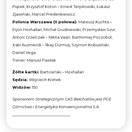
Piątek, Krzysztof Koton – Ernest Terpiłowski, Łukasz
Zjawiński, Marcel Predenkiewicz.
Polonia Warszawa (II połowa):
Mateusz Kuchta –
Erjon Hoxhallari, Michał Grudniewski, Przemysław Szur,
Antoni Grzelczak – Nikita Vasin, Bartłomiej Poczobut,
Xabi Auzmendi – İlkay Durmuş, Szymon Kobusiński,
Daniel Vega.
Trener: Mariusz Pawlak
Żółte kartki:
Bartosiński – Hoxhallari
Sędzia:
Wojciech Kretek
Widzów:
150
Sponsorem Strategicznym GKS Bełchatów jest PGE
Górnictwo i Energetyka Konwencjonalna
S.A.
____________________________