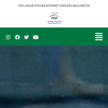
OFICJALNA STRONA INTERNETOWA GKS BEŁCHATÓW