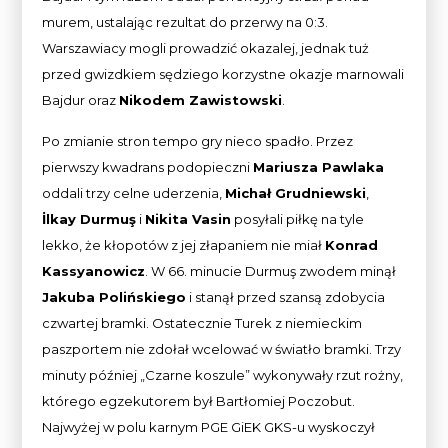
murem, ustalając rezultat do przerwy na 0:3.
Warszawiacy mogli prowadzić okazalej, jednak tuż
przed gwizdkiem sędziego korzystne okazje marnowali
Bajdur oraz
Nikodem Zawistowski
.
Po zmianie stron tempo gry nieco spadło. Przez
pierwszy kwadrans podopieczni
Mariusza Pawlaka
oddali trzy celne uderzenia,
Michał Grudniewski
,
İlkay Durmuş
i
Nikita Vasin
posyłali piłkę na tyle
lekko, że kłopotów z jej złapaniem nie miał
Konrad
Kassyanowicz
. W 66. minucie Durmuş zwodem minął
Jakuba Polińskiego
i stanął przed szansą zdobycia
czwartej bramki. Ostatecznie Turek z niemieckim
paszportem nie zdołał wcelować w światło bramki. Trzy
minuty później „Czarne koszule” wykonywały rzut rożny,
którego egzekutorem był Bartłomiej Poczobut.
Najwyżej w polu karnym PGE GiEK GKS-u wyskoczył