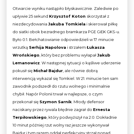
Otwarcie wyniku nastąpiło błyskawicznie. Zaledwie po
upływie 25 sekund
Krzysztof Koton
skorzystał z
niezdecydowania
Jakuba Tomkiela
i skierował piłkę
do siatki obok bezradnego bramkarza PGE GiEK GKS-u.
Było 0:1. Bełchatowianie odpowiedzieli w 17. minucie
wrzutką
Serhija Napolova
i strzałem
Łukasza
Wrońskiego
, który bez problemu wyłapał
Jakub
Lemanowicz
. W następnej sytuacji o kąśliwe uderzenie
pokusił się
Michał Bajdur
, ale równie dobrą
interwencją wykazal się Tomkiel. W 21. minucie ten sam
zawodnik podszedł do rzutu wolnego i minimalnie
chybił. Napór Polonii trwał w najlepsze, o czym
przekonał się
Szymon Sarnik
. Młody defensor
naciskany przez rywala błędnie zagrał do
Ernesta
Terpiłowskiego
, który podwyższył na 2:0. Dokładnie
10 minut później rzut wolny raz jeszcze wykonywał
Bajdur i tym razem oddał perfekcyjny strzał ponad