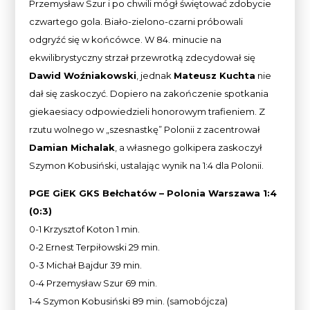
Przemysław Szur i po chwili mógł świętować zdobycie
czwartego gola. Biało-zielono-czarni próbowali
odgryźć się w końcówce. W 84. minucie na
ekwilibrystyczny strzał przewrotką zdecydował się
Dawid Woźniakowski
, jednak
Mateusz Kuchta
nie
dał się zaskoczyć. Dopiero na zakończenie spotkania
giekaesiacy odpowiedzieli honorowym trafieniem. Z
rzutu wolnego w „szesnastkę” Polonii z zacentrował
Damian Michalak
, a własnego golkipera zaskoczył
Szymon Kobusiński, ustalając wynik na 1:4 dla Polonii.
PGE GiEK GKS Bełchatów – Polonia Warszawa 1:4
(0:3)
0-1 Krzysztof Koton 1 min.
0-2 Ernest Terpiłowski 29 min.
0-3 Michał Bajdur 39 min.
0-4 Przemysław Szur 69 min.
1-4 Szymon Kobusiński 89 min. (samobójcza)