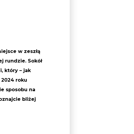
iejsce w zeszłą
ej rundzie. Sokół
 który – jak
 2024 roku
ie sposobu na
znajcie bliżej