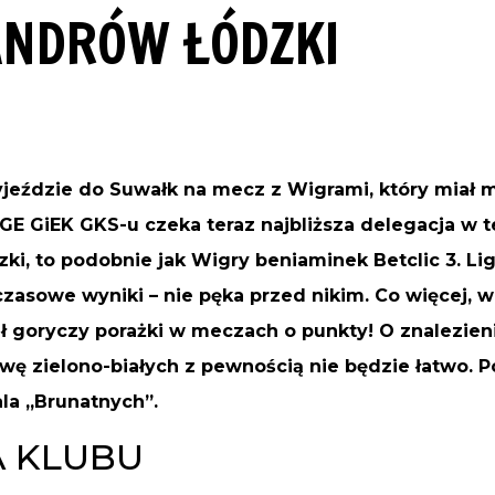
ANDRÓW ŁÓDZKI
jeździe do Suwałk na mecz z Wigrami, który miał m
PGE GiEK GKS-u czeka teraz najbliższa delegacja w t
i, to podobnie jak Wigry beniaminek Betclic 3. Ligi,
zasowe wyniki – nie pęka przed nikim. Co więcej, w
ał goryczy porażki w meczach o punkty! O znalezien
ę zielono-białych z pewnością nie będzie łatwo. Po
la „Brunatnych”.
A KLUBU