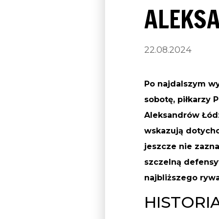
ALEKS
22.08.2024
Po najdalszym wy
sobotę, piłkarzy 
Aleksandrów Łódzk
wskazują dotychc
jeszcze nie zazn
szczelną defensyw
najbliższego rywa
HISTORI