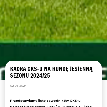
KADRA GKS-U NA RUNDĘ JESIENNĄ
SEZONU 2024/25
02.08.2024
Przedstawiamy listę zawodników GKS-u
Bełchatów na sezon 2024/25 w Betclic 3. Lidze.