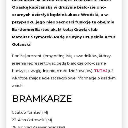
Opaskę kapitańską w drużynie biało-zielono-
czarnych dzierżyć będzie Łukasz Wroński, a w
przypadku jego nieobecności funkcję tę obejmie
Bartłomiej Bartosiak, Mikołaj Grzelak lub
Mateusz Szymorek. Radę drużyny uzupełnia Artur
Golański.
Poniżej prezentujemy pełną listę zawodników, którzy
jesienią reprezentować będą biało-zielono-czarne
barwy (z uwzględnieniem młodzieżowców).
TUTAJ
już
wkrótce znajdziecie szczegółowe informacje o każdym
z nich.
BRAMKARZE
1. Jakub Tomkiel (M)
23. Alan Ostrowski (M)
78. Konrad Kassyanowicz (M)