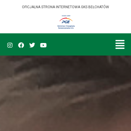
OFICJALNA STRONA INTERNETOWA GKS BEŁCHATÓW