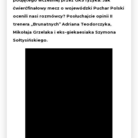
podjętego wcześniej przez GKS ryzyka. Jak
ćwierćfinałowy mecz o wojewódzki Puchar Polski
ocenili nasi rozmówcy? Posłuchajcie opinii II
trenera „Brunatnych”
Adriana Teodorczyka,
Mikołaja Grzelaka i eks-giekaesiaka Szymona
Sołtysińskiego
.