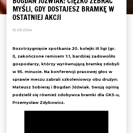
BOGDAN JÓŹWIAK: CIĘŻKO ZEBRAĆ
MYŚLI, GDY DOSTAJESZ BRAMKĘ W
OSTATNIEJ AKCJI
10.03.2024
Rozstrzygnięcie spotkania 20. kolejki III ligi (gr.
I), zakończone remisem 1:1, bardziej zadowoliło
gospodarzy, którzy wyrównującą bramkę zdobyli
w 95. minucie. Na konferencji prasowej głos w
sprawie meczu zabrali szkoleniowcy obu drużyn:
Mateusz Sobieraj i Bogdan Jóźwiak. Swoją opinią
podzielił się również zdobywca bramki dla GKS-u,
Przemysław Zdybowicz.