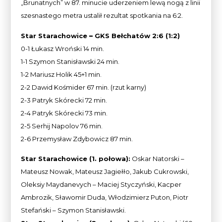
„Brunatnych” w 87. minucie uderzeniem lewą nogą z linii
szesnastego metra ustalił rezultat spotkania na 6:2.
Star Starachowice
–
GKS Bełchatów 2:6 (1:2)
0-1 Łukasz Wroński 14 min.
1-1 Szymon Stanisławski 24 min.
1-2 Mariusz Holik 45+1 min.
2-2 Dawid Kośmider 67 min. (rzut karny)
2-3 Patryk Skórecki 72 min.
2-4 Patryk Skórecki 73 min.
2-5 Serhij Napolov 76 min.
2-6 Przemysław Zdybowicz 87 min.
Star Starachowice (1. połowa):
Oskar Natorski –
Mateusz Nowak, Mateusz Jagiełło, Jakub Cukrowski,
Oleksiy Maydanevych – Maciej Styczyński, Kacper
Ambrozik, Sławomir Duda, Włodzimierz Puton, Piotr
Stefański – Szymon Stanisławski.