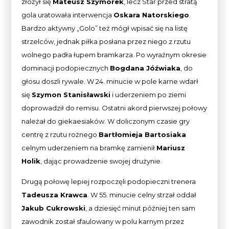
złożył się
Mateusz Szymorek
, lecz Star przed stratą
gola uratowała interwencja
Oskara Natorskiego
.
Bardzo aktywny „Golo” też mógł wpisać się na listę
strzelców, jednak piłka posłana przez niego z rzutu
wolnego padła łupem bramkarza. Po wyraźnym okresie
dominacji podopiecznych
Bogdana Jóźwiaka
, do
głosu doszli rywale. W 24. minucie w pole karne wdarł
się
Szymon Stanisławski
i uderzeniem po ziemi
doprowadził do remisu. Ostatni akord pierwszej połowy
należał do giekaesiaków. W doliczonym czasie gry
centrę z rzutu rożnego
Bartłomieja Bartosiaka
celnym uderzeniem na bramkę zamienił
Mariusz
Holik
, dając prowadzenie swojej drużynie.
Drugą połowę lepiej rozpoczęli podopieczni trenera
Tadeusza Krawca
. W 55. minucie celny strzał oddał
Jakub Cukrowski
, a dziesięć minut później ten sam
zawodnik został sfaulowany w polu karnym przez