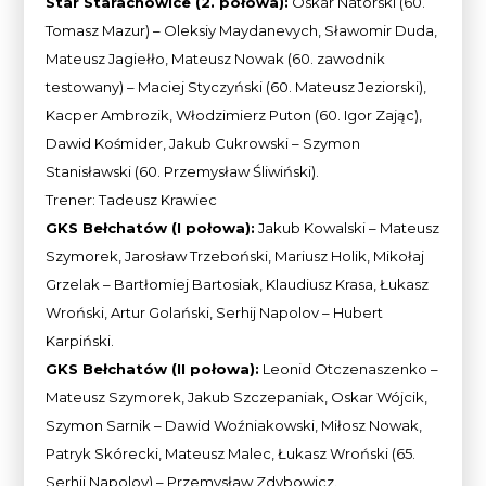
Star Starachowice (2. połowa):
Oskar Natorski (60.
Tomasz Mazur) – Oleksiy Maydanevych, Sławomir Duda,
Mateusz Jagiełło, Mateusz Nowak (60. zawodnik
testowany) – Maciej Styczyński (60. Mateusz Jeziorski),
Kacper Ambrozik, Włodzimierz Puton (60. Igor Zając),
Dawid Kośmider, Jakub Cukrowski – Szymon
Stanisławski (60. Przemysław Śliwiński).
Trener: Tadeusz Krawiec
GKS Bełchatów (I połowa):
Jakub Kowalski – Mateusz
Szymorek, Jarosław Trzeboński, Mariusz Holik, Mikołaj
Grzelak – Bartłomiej Bartosiak, Klaudiusz Krasa, Łukasz
Wroński, Artur Golański, Serhij Napolov – Hubert
Karpiński.
GKS Bełchatów (II połowa):
Leonid Otczenaszenko –
Mateusz Szymorek, Jakub Szczepaniak, Oskar Wójcik,
Szymon Sarnik – Dawid Woźniakowski, Miłosz Nowak,
Patryk Skórecki, Mateusz Malec, Łukasz Wroński (65.
Serhij Napolov) – Przemysław Zdybowicz.