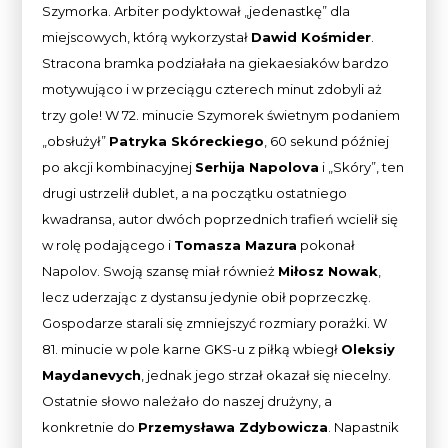
Szymorka. Arbiter podyktował „jedenastkę” dla
miejscowych, którą wykorzystał
Dawid Kośmider
.
Stracona bramka podziałała na giekaesiaków bardzo
motywująco i w przeciągu czterech minut zdobyli aż
trzy gole! W 72. minucie Szymorek świetnym podaniem
„obsłużył”
Patryka Skóreckiego
, 60 sekund później
po akcji kombinacyjnej
Serhija Napolova
i „Skóry”, ten
drugi ustrzelił dublet, a na początku ostatniego
kwadransa, autor dwóch poprzednich trafień wcielił się
w rolę podającego i
Tomasza Mazura
pokonał
Napolov. Swoją szansę miał również
Miłosz Nowak
,
lecz uderzając z dystansu jedynie obił poprzeczkę.
Gospodarze starali się zmniejszyć rozmiary porażki. W
81. minucie w pole karne GKS-u z piłką wbiegł
Oleksiy
Maydanevych
, jednak jego strzał okazał się niecelny.
Ostatnie słowo należało do naszej drużyny, a
konkretnie do
Przemysława Zdybowicza
. Napastnik