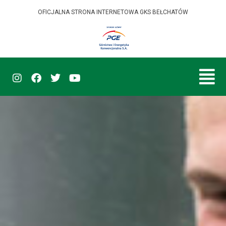
OFICJALNA STRONA INTERNETOWA GKS BEŁCHATÓW