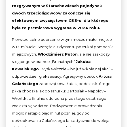
rozgrywanym w Starachowicach pojedynek
dwóch trzecioligowców zakończył się
efektownym zwycięstwem GKS-u, dla którego
była to premierowa wygrana w 2024 roku.
Pierwsze celne uderzenie w tym meczu miało miejsce
w 13. minucie. Szczęścia z dystansu poszukał pomocnik
miejscowych,
Włodzimierz Puton
, ale nie zaskoczył
stojącego w bramce „Brunatnych”
Jakuba
Kowalskiego
. Błyskawicznie – bo już w kolejnej akcji –
odpowiedzieli giekaesiacy. Agresywny doskok
Artura
Golańskiego
zapoczątkował atak, podczas którego
piłka chodziła jak po sznurku: Bartosiak – Napolov –
Wroński, a finalnie uderzona przez tego ostatniego
znalazła się w siatce. Podwyższenie prowadzenia
mogło nastąpić pięć minut później, gdy po
dośrodkowaniu Golańskiego fantastycznie do woleja