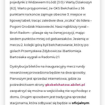
pojedynki z Widzewem II Łódź (3:0) i Wartą Działoszyn
(6:2). Warto przypomnieć, że GKS Bełchatów z 36
punktami na koncie zajmuje obecnie 3. miejsce w
ligowej tabeli, tracąc zaledwie dwa „oczka” do lidera –
Pogoni Grodzisk Mazowiecki. Nasz najbliższy rywal –
Broń Radom – plasuje się na ósmej pozycji, mając
siedem punktów mniej od giekaesiaków. Jesienią w
meczu 2. kolejki górą byli bełchatowianie, którzy po
golach Przemysława Zdybowicza i Bartłomieja
Bartosiaka wygrali w Radomiu 2:1.
Dystrybucja biletów na inauguracyjny mecz rundy
rewanżowej prowadzona będzie na dwa sposoby.
Pierwszym jest sprzedaż internetowa, gdzie za
pośrednictwem strony
gksbelchatow.abilet.pl
zaopatrzyć się można w wejściówkę nie wychodząc z
domu. Drugim sposobem jest tradycyjna sprzedaż
stacjonarna, która odbywać się będzie w
oficjalnym