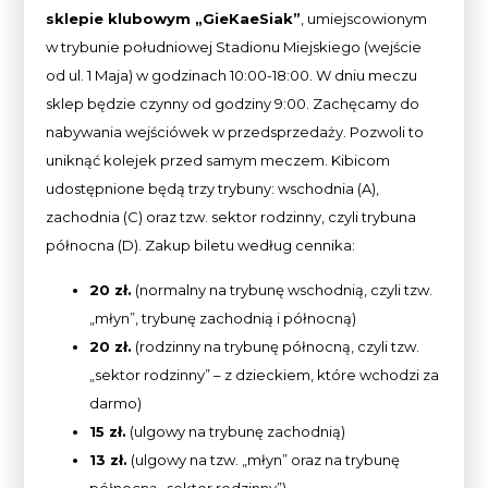
sklepie klubowym „GieKaeSiak”
, umiejscowionym
w trybunie południowej Stadionu Miejskiego (wejście
od ul. 1 Maja) w godzinach 10:00-18:00. W dniu meczu
sklep będzie czynny od godziny 9:00. Zachęcamy do
nabywania wejściówek w przedsprzedaży. Pozwoli to
uniknąć kolejek przed samym meczem. Kibicom
udostępnione będą trzy trybuny: wschodnia (A),
zachodnia (C) oraz tzw. sektor rodzinny, czyli trybuna
północna (D). Zakup biletu według cennika:
20 zł.
(normalny na trybunę wschodnią, czyli tzw.
„młyn”, trybunę zachodnią i północną)
20 zł.
(rodzinny na trybunę północną, czyli tzw.
„sektor rodzinny” – z dzieckiem, które wchodzi za
darmo)
15 zł.
(ulgowy na trybunę zachodnią)
13 zł.
(ulgowy na tzw. „młyn” oraz na trybunę
północną „sektor rodzinny”).