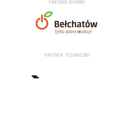
PARTNER GŁÓWNY
PARTNER TECHNICZNY
SPONSORZY I PARTNERZY