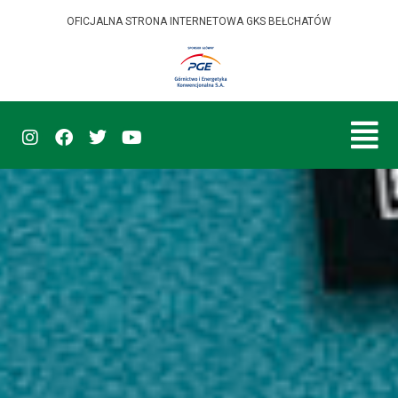
OFICJALNA STRONA INTERNETOWA GKS BEŁCHATÓW