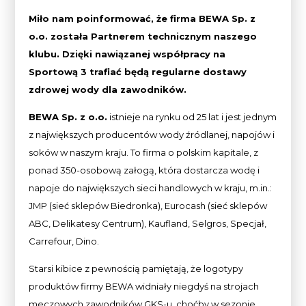
Miło nam poinformować, że firma BEWA Sp. z
o.o. została Partnerem technicznym naszego
klubu. Dzięki nawiązanej współpracy na
Sportową 3 trafiać będą regularne dostawy
zdrowej wody dla zawodników.
BEWA Sp. z o.o.
istnieje na rynku od 25 lat i jest jednym
z największych producentów wody źródlanej, napojów i
soków w naszym kraju. To firma o polskim kapitale, z
ponad 350-osobową załogą, która dostarcza wodę i
napoje do największych sieci handlowych w kraju, m.in.:
JMP (sieć sklepów Biedronka), Eurocash (sieć sklepów
ABC, Delikatesy Centrum), Kaufland, Selgros, Specjał,
Carrefour, Dino.
Starsi kibice z pewnością pamiętają, że logotypy
produktów firmy BEWA widniały niegdyś na strojach
meczowych zawodników GKS-u, choćby w sezonie