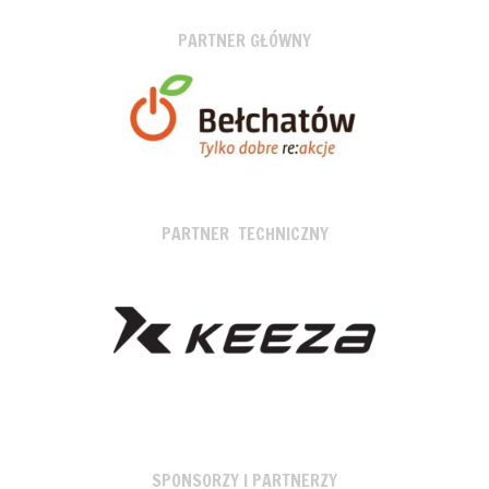
PARTNER GŁÓWNY
PARTNER TECHNICZNY
SPONSORZY I PARTNERZY