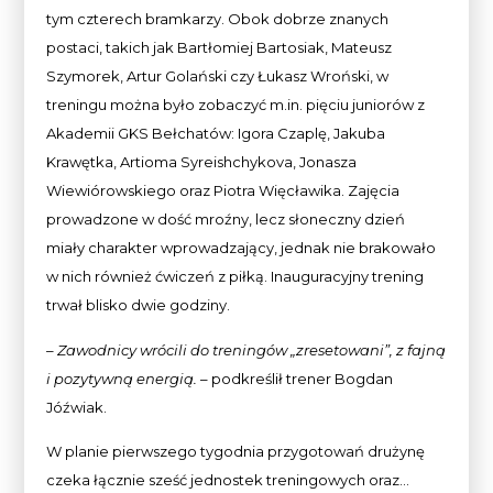
tym czterech bramkarzy. Obok dobrze znanych
postaci, takich jak Bartłomiej Bartosiak, Mateusz
Szymorek, Artur Golański czy Łukasz Wroński, w
treningu można było zobaczyć m.in. pięciu juniorów z
Akademii GKS Bełchatów: Igora Czaplę, Jakuba
Krawętka, Artioma Syreishchykova, Jonasza
Wiewiórowskiego oraz Piotra Więcławika. Zajęcia
prowadzone w dość mroźny, lecz słoneczny dzień
miały charakter wprowadzający, jednak nie brakowało
w nich również ćwiczeń z piłką. Inauguracyjny trening
trwał blisko dwie godziny.
– Zawodnicy wrócili do treningów „zresetowani”, z fajną
i pozytywną energią.
– podkreślił trener Bogdan
Jóźwiak.
W planie pierwszego tygodnia przygotowań drużynę
czeka łącznie sześć jednostek treningowych oraz…