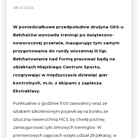
08.01.2024
W poniedziałkowe przedpołudnie drużyna GKS-u
Bełchatów wznowiła treningi po świąteczno-
noworocznej przerwie, inaugurując tym samym
przygotowania do rundy wiosennej III ligi.
Bełchatowianie nad formą pracować będą na
obiektach Miejskiego Centrum Sportu,
rozgrywając w międzyczasie
dziewięć gier
kontrolnych, m.in. z ekipami z zaplecza
Ekstraklasy.
Punktualnie o godzinie 11:00 zawodnicy wraz ze
sztabem szkoleniowym pojawili się na boisku ze
sztuczną nawierzchnią MCS, by chwilę później
zainaugurować cykl zimowych treningów. W
premierowych zajęciach wzięło udział 29 piłkarzy, w