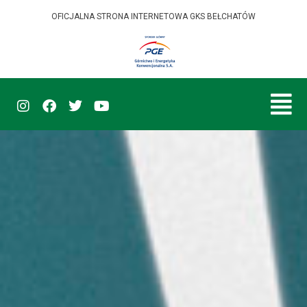
OFICJALNA STRONA INTERNETOWA GKS BEŁCHATÓW