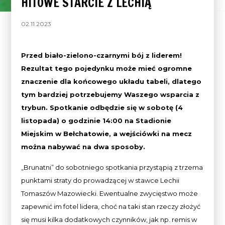
HITOWE STARCIE Z LECHIĄ
02.11.2023
Przed biało-zielono-czarnymi bój z liderem!
Rezultat tego pojedynku może mieć ogromne
znaczenie dla końcowego układu tabeli, dlatego
tym bardziej potrzebujemy Waszego wsparcia z
trybun. Spotkanie odbędzie się w sobotę (4
listopada) o godzinie 14:00 na Stadionie
Miejskim w Bełchatowie, a wejściówki na mecz
można nabywać na dwa sposoby.
„Brunatni” do sobotniego spotkania przystąpią z trzema
punktami straty do prowadzącej w stawce Lechii
Tomaszów Mazowiecki. Ewentualne zwycięstwo może
zapewnić im fotel lidera, choć na taki stan rzeczy złożyć
się musi kilka dodatkowych czynników, jak np. remis w