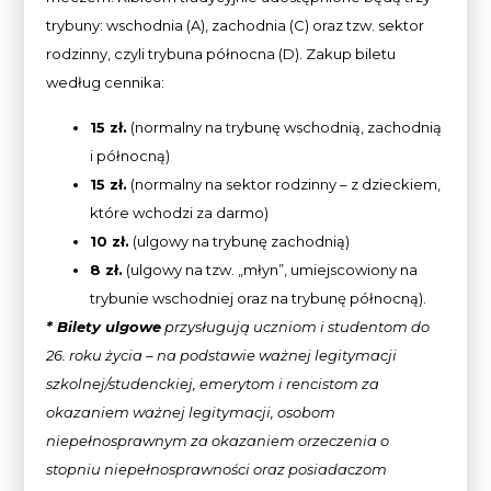
trybuny: wschodnia (A), zachodnia (C) oraz tzw. sektor
rodzinny, czyli trybuna północna (D). Zakup biletu
według cennika:
15 zł.
(normalny na trybunę wschodnią, zachodnią
i północną)
15 zł.
(normalny na sektor rodzinny – z dzieckiem,
które wchodzi za darmo)
10 zł.
(ulgowy na trybunę zachodnią)
8 zł.
(ulgowy na tzw. „młyn”, umiejscowiony na
trybunie wschodniej oraz na trybunę północną).
* Bilety ulgowe
przysługują uczniom i studentom do
26. roku życia – na podstawie ważnej legitymacji
szkolnej/studenckiej, emerytom i rencistom za
okazaniem ważnej legitymacji, osobom
niepełnosprawnym za okazaniem
orzeczenia o
stopniu niepełnosprawności oraz posiadaczom