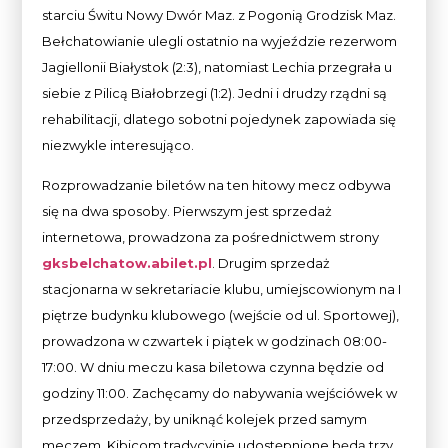
starciu Świtu Nowy Dwór Maz. z Pogonią Grodzisk Maz.
Bełchatowianie ulegli ostatnio na wyjeździe rezerwom
Jagiellonii Białystok (2:3), natomiast Lechia przegrała u
siebie z Pilicą Białobrzegi (1:2). Jedni i drudzy rządni są
rehabilitacji, dlatego sobotni pojedynek zapowiada się
niezwykle interesująco.
Rozprowadzanie biletów na ten hitowy mecz odbywa
się na dwa sposoby. Pierwszym jest sprzedaż
internetowa, prowadzona za pośrednictwem strony
gksbelchatow.abilet.pl
. Drugim sprzedaż
stacjonarna w sekretariacie klubu, umiejscowionym na I
piętrze budynku klubowego (wejście od ul. Sportowej),
prowadzona w czwartek i piątek w godzinach 08:00-
17:00. W dniu meczu kasa biletowa czynna będzie od
godziny 11:00. Zachęcamy do nabywania wejściówek w
przedsprzedaży, by uniknąć kolejek przed samym
meczem. Kibicom tradycyjnie udostępnione będą trzy