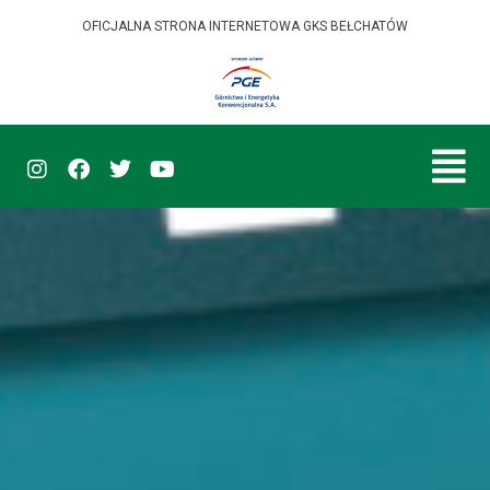
OFICJALNA STRONA INTERNETOWA GKS BEŁCHATÓW