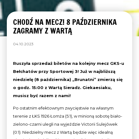
CHODŹ NA MECZ! 8 PAŹDZIERNIKA
ZAGRAMY Z WARTĄ
04.10.2023
Ruszyła sprzedaż biletów na kolejny mecz GKS-u
Bełchatów przy Sportowej 3! Już w najbliższą
niedzielę (8 października) „Brunatni” zmierzą się
o godz. 15:00 z Wartą Sieradz. Giekaesiaku,
musisz być razem z nami!
Po ostatnim efektownym zwycięstwie na własnym
terenie z ŁKS 1926 Łomża (5:1), w minioną sobotę biało-
zielono-czarni ulegli na wyjeździe Victorii Sulejówek
(0:1). Niedzielny mecz z Wartą będzie więc idealną