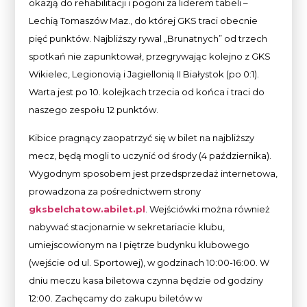
okazją do rehabilitacji i pogoni za liderem tabeli –
Lechią Tomaszów Maz., do której GKS traci obecnie
pięć punktów. Najbliższy rywal „Brunatnych” od trzech
spotkań nie zapunktował, przegrywając kolejno z GKS
Wikielec, Legionovią i Jagiellonią II Białystok (po 0:1).
Warta jest po 10. kolejkach trzecia od końca i traci do
naszego zespołu 12 punktów.
Kibice pragnący zaopatrzyć się w bilet na najbliższy
mecz, będą mogli to uczynić od środy (4 października).
Wygodnym sposobem jest przedsprzedaż internetowa,
prowadzona za pośrednictwem strony
gksbelchatow.abilet.pl
. Wejściówki można również
nabywać stacjonarnie w sekretariacie klubu,
umiejscowionym na I piętrze budynku klubowego
(wejście od ul. Sportowej), w godzinach 10:00-16:00. W
dniu meczu kasa biletowa czynna będzie od godziny
12:00. Zachęcamy do zakupu biletów w