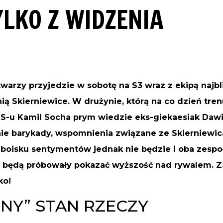
TYLKO Z WIDZENIA
warzy przyjedzie w sobotę na S3 wraz z ekipą najb
ią Skierniewice. W drużynie, którą na co dzień tren
S-u Kamil Socha prym wiedzie eks-giekaesiak Dawi
onie barykady, wspomnienia związane ze Skierniewic
 boisku sentymentów jednak nie będzie i oba zesp
 będą próbowały pokazać wyższość nad rywalem. Z
ko!
NY” STAN RZECZY