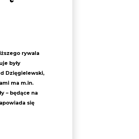
liższego rywala
uje były
d Dzięgielewski,
ami ma m.in.
oły
–
będące na
apowiada się