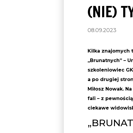
(NIE) 
08.09.2023
Kilka znajomych t
„Brunatnych” – Un
szkoleniowiec GK
a po drugiej str
Miłosz Nowak. Na
fali
–
z pewnością
ciekawe widowis
„BRUNAT