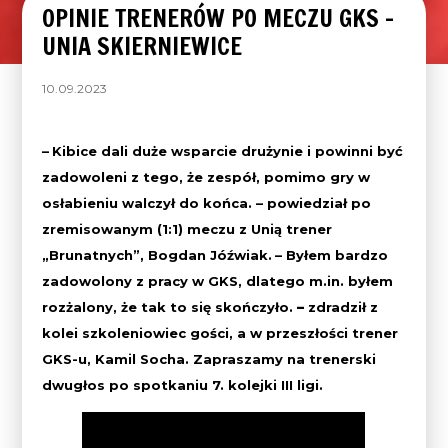
OPINIE TRENERÓW PO MECZU GKS –
UNIA SKIERNIEWICE
10.09.2023
–
Kibice dali duże wsparcie drużynie i powinni być
zadowoleni z tego, że zespół, pomimo gry w
osłabieniu walczył do końca. – powiedział po
zremisowanym (1:1) meczu z Unią trener
„Brunatnych”, Bogdan Jóźwiak.
– Byłem bardzo
zadowolony z pracy w GKS, dlatego m.in. byłem
rozżalony, że tak to się skończyło.
–
zdradził z
kolei szkoleniowiec gości, a w przeszłości trener
GKS-u, Kamil Socha. Zapraszamy na trenerski
dwugłos po spotkaniu 7. kolejki III ligi.