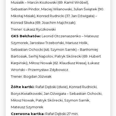
Musialik – Marcin Kozłowski (69. Kamil Wróbel),
Sebastian Pindor, Maciej Wilanowski, Julian Świątek (90.
Mikołaj Misiak), Konrad Rudnicki (37. Jan Dźwigała) –
Konrad Śliwka (69. Joachim Majchrzak).
Trener: Łukasz Ryczkowski
GKS Bełchatów:
Leonid Otczenaszenko – Mateusz
Szymorek, Jarosław Trzeboński, Mariusz Holik,
Sebastian Ochocki (46. Szymon Sarnik) – Bartłomiej
Bartosiak, Serhij Napolov, Patryk Skórecki (69. Hubert
Karpiński), Miłosz Nowak (62. Klaudiusz Krasa), Łukasz
Wroński – Przemysław Zdybowicz.
Trener: Bogdan Jóźwiak
Żółte kartki:
Rafał Dębski (dwie), Konrad Rudnicki,
Borys Kwiatkowski, Jan Dźwigała – Sebastian Ochocki,
Miłosz Nowak, Patryk Skórecki, Szymon Sarnik,
Mateusz Szymorek
Czerwona kartka:
Rafał Dębski 27 min.