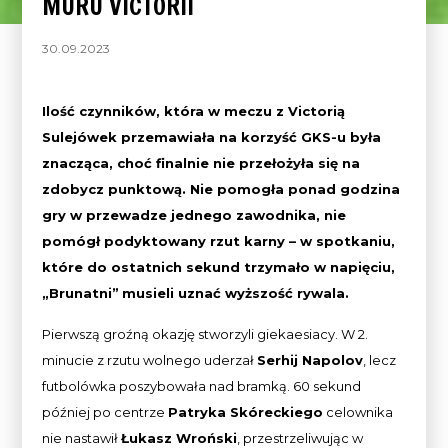
MURU VICTORII
30.09.2023
Ilość czynników, która w meczu z Victorią
Sulejówek przemawiała na korzyść GKS-u była
znacząca, choć finalnie nie przełożyła się na
zdobycz punktową. Nie pomogła ponad godzina
gry w przewadze jednego zawodnika, nie
pomógł podyktowany rzut karny – w spotkaniu,
które do ostatnich sekund trzymało w napięciu,
„Brunatni”
musieli uznać wyższość rywala.
Pierwszą groźną okazję stworzyli giekaesiacy. W 2.
minucie z rzutu wolnego uderzał
Serhij Napolov
, lecz
futbolówka poszybowała nad bramką. 60 sekund
później po centrze
Patryka Skóreckiego
celownika
nie nastawił
Łukasz Wroński
, przestrzeliwując w