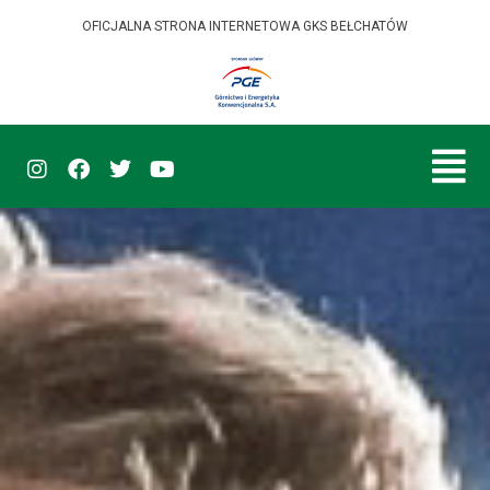
OFICJALNA STRONA INTERNETOWA GKS BEŁCHATÓW