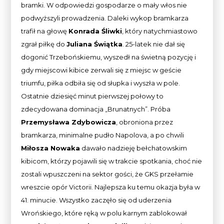
bramki. W odpowiedzi gospodarze o mały włos nie
podwyższyli prowadzenia. Daleki wykop bramkarza
trafił na głowę
Konrada Śliwki
, który natychmiastowo
zgrał piłkę do
Juliana Świątka
. 25-latek nie dał się
dogonić Trzebońskiemu, wyszedł na świetną pozycję i
gdy miejscowi kibice zerwali się z miejsc w geście
triumfu, piłka odbiła się od słupka i wyszła w pole.
Ostatnie dziesięć minut pierwszej połowy to
zdecydowana dominacja „Brunatnych”. Próba
Przemysława Zdybowicza
, obroniona przez
bramkarza, minimalne pudło Napolova, a po chwili
Miłosza Nowaka
dawało nadzieję bełchatowskim
kibicom, którzy pojawili się w trakcie spotkania, choć nie
zostali wpuszczeni na sektor gości, że GKS przełamie
wreszcie opór Victorii. Najlepsza ku temu okazja była w
41. minucie. Wszystko zaczęło się od uderzenia
Wrońskiego, które ręką w polu karnym zablokował