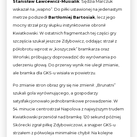
Stanisław Ławcewicz-Musialik
. Sędzia Marczuk
wskazał na „wapno”. Do piłki ustawionej na jedenastym
metrze podszedł
Bartłomiej Bartosiak
, lecz jego
mocny strzał przy słupku instynktownie obronił
Kwiatkowski. W ostatnich fragmentach tej części gry
szczęścia szukał jeszcze Zdybowicz, oddając strzał z
półobrotu wprost w „koszyczek” bramkarza oraz
Wroński, próbujący doprowadzić do wyrównania po
uderzeniu głową. Do przerwy wynik nie uległ zmianie,
ale bramka dla GKS-u wisiała w powietrzu.
Po zmianie stron obraz gry się nie zmienił: „Brunatni”
szukali gola wyrównującego, a gospodarzy
satysfakcjonowało jednobramkowe prowadzenie. W
54. minucie centrostrzał Napolova z najwyższym trudem
Kwiatkowski przeniósł nad bramkę. 120 sekund później
Skórecki zgrał piłkę Zdybowiczowi, a snajper GKS-u
strzałem z półwoleja minimalnie chybił. Na kolejne