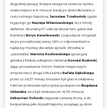
dogodnej sytuacji. Kolejna okazja na otwarcie wyniku
miała miejsce w 6. minucie, kiedy po dośrodkowaniu z
rzutu rożnego Napolova,
Jarosław Trzeboński
zgubił
kryjącego go
Macieja Wilanowskiego
, lecz młody
defensor „Brunatnych” uderzył akurat tam, gdzie stał
bramkarz
Borys Kwiatkowski
. Gospodarze otrząsnęli
się po początkowej szarży GKS-u i odpowiedzieli w
najlepszy możliwy dla siebie sposób. Wrzutkę w
„szesnastkę”
Marcina Kozłowskiego
sytuacyjną
główką z bliskiej odległości zamknął
Konrad Rudnicki
,
dając prowadzenie Victorii. Radość miejscowych
zmąciła nieco druga żółta kartka
Rafała Dębskiego
,
przez co od 27. minuty zmuszeni byli grać w osłabieniu.
Fakt ten próbowali wykorzystać podopieczni
Bogdana
Jóźwiaka
, lecz byli nieskuteczni. W 29. minucie
Sebastian Ochocki
zagrywał z prawej strony, a do
bezpańskiej piłki dopadł Napolov, posyłając ją obok