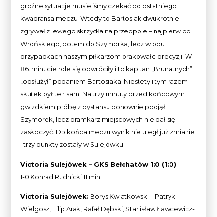
groźne sytuacje musieliśmy czekać do ostatniego
kwadransa meczu. Wtedy to Bartosiak dwukrotnie
zgrywał z lewego skrzydła na przedpole – najpierw do
Wrońskiego, potem do Szymorka, lecz w obu
przypadkach naszym piłkarzom brakowało precyzji. W
86. minucie role się odwróciły i to kapitan „Brunatnych”
„obsłużył” podaniem Bartosiaka. Niestety i tym razem
skutek był ten sam. Na trzy minuty przed końcowym
gwizdkiem próbę z dystansu ponownie podjął
Szymorek, lecz bramkarz miejscowych nie dał się
zaskoczyć. Do końca meczu wynik nie uległ już zmianie
i trzy punkty zostały w Sulejówku.
Victoria Sulejówek – GKS Bełchatów 1:0 (1:0)
1-0 Konrad Rudnicki 11 min.
Victoria Sulejówek:
Borys Kwiatkowski – Patryk
Wielgosz, Filip Arak, Rafał Dębski, Stanisław Ławcewicz-