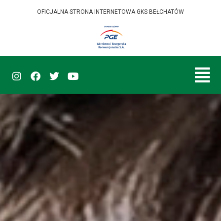
OFICJALNA STRONA INTERNETOWA GKS BEŁCHATÓW