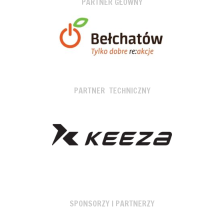
PARTNER GŁÓWNY
PARTNER TECHNICZNY
SPONSORZY I PARTNERZY