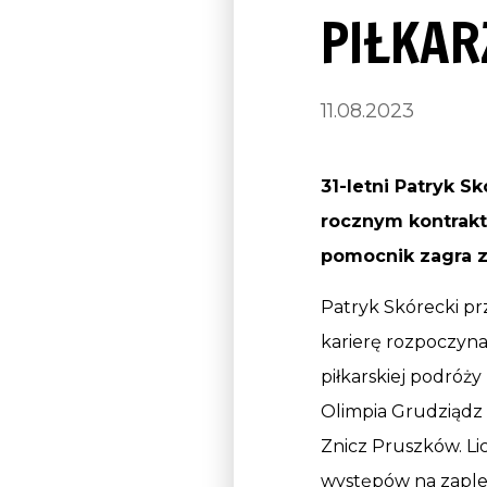
PIŁKAR
11.08.2023
31-letni Patryk S
rocznym kontrakt
pomocnik zagra z
Patryk Skórecki pr
karierę rozpoczyn
piłkarskiej podróż
Olimpia Grudziądz (
Znicz Pruszków. Li
występów na zaplec