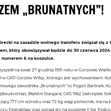
ZEM „BRUNATNYCH”!
kórecki na zasadzie wolnego transferu związał się 
em, który obowiązywał będzie do 30 czerwca 2024
 numerem 6 na koszulce.
zyszedł na świat 27 grudnia 1991 roku w Gorzowie Wielko
ał w GKP Gorzów Wlkp., którego jest wychowankiem. Kol
y nowego zawodnika „Brunatnych” to Pogoń Barlinek, Ko
dwukrotnie), Błękitni Stargard, GKS 1962 Jastrzębie, So
czący 177 cm wzrostu oraz 72 kg wagi pomocnik, ma na k
zu Ekstraklasy oraz ponad sto na poziomie II ligi. Podcz