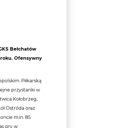
z GKS Bełchatów
 roku. Ofensywny
polskim. Piłkarską
ejne przystanki w
twica Kołobrzeg,
kół Ostróda oraz
oncie m.in. 85
as gry w