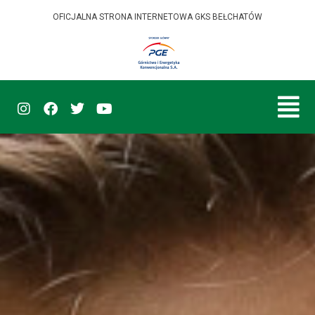
OFICJALNA STRONA INTERNETOWA GKS BEŁCHATÓW