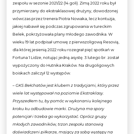
zespołu w sezonie 2021/22 (14 goli). Zimą 2022 roku był
przymierzany do ekstraklasowej drużyny, dowodzonej
wówczas przez trenera Piotra Nowaka, lecz kontuzja,
jakiej nabawił się podczas zgrupowania w tureckim
Belek, pokrzyżowała plany młodego zawodnika. W
wieku 19 lat podpisał umowę z pierwszoligową Resovią,
dla której jesienią 2022 roku rozegrał pięć spotkań w
Fortuna 1 Lidze, notując jedną asystę. 3 lutego br. został
wypożyczony do Hutnika Kraków. Na drugoligowych
boiskach zaliczył 12 występów.
– GKS Bełchatów jest klubem z tradycjami, który przez
wiele lat występował na poziomie Ekstraklasy.
Przyszedłem tu, by pomóc w wykonaniu kolejnego
kroku ku odbudowie marki. Drużyna ma spory
potencjał i trzeba go wykorzystać. Oprócz grupy
młodych zawodników, trzon zespołu stanowią
doświadczeni piłkarze, mający za sobą występy na