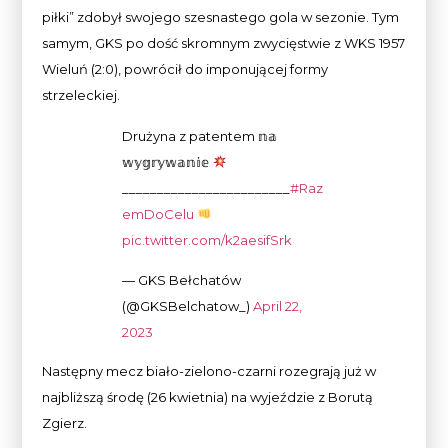
piłki” zdobył swojego szesnastego gola w sezonie. Tym
samym, GKS po dość skromnym zwycięstwie z WKS 1957
Wieluń (2:0), powrócił do imponującej formy
strzeleckiej.
Drużyna z patentem 𝕟𝕒
𝕨𝕪𝕘𝕣𝕪𝕨𝕒𝕟𝕚𝕖
________________________
#Raz
emDoCelu
pic.twitter.com/k2aesifSrk
— GKS Bełchatów
(@GKSBelchatow_)
April 22,
2023
Następny mecz biało-zielono-czarni rozegrają już w
najbliższą środę (26 kwietnia) na wyjeździe z Borutą
Zgierz.