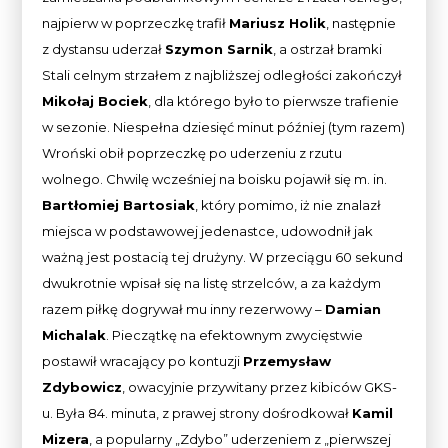
najpierw w poprzeczkę trafił
Mariusz Holik
, następnie
z dystansu uderzał
Szymon Sarnik
, a ostrzał bramki
Stali celnym strzałem z najbliższej odległości zakończył
Mikołaj Bociek
, dla którego było to pierwsze trafienie
w sezonie. Niespełna dziesięć minut później (tym razem)
Wroński obił poprzeczkę po uderzeniu z rzutu
wolnego. Chwilę wcześniej na boisku pojawił się m. in.
Bartłomiej Bartosiak
, który pomimo, iż nie znalazł
miejsca w podstawowej jedenastce, udowodnił jak
ważną jest postacią tej drużyny. W przeciągu 60 sekund
dwukrotnie wpisał się na listę strzelców, a za każdym
razem piłkę dogrywał mu inny rezerwowy –
Damian
Michalak
. Pieczątkę na efektownym zwycięstwie
postawił wracający po kontuzji
Przemysław
Zdybowicz
, owacyjnie przywitany przez kibiców GKS-
u. Była 84. minuta, z prawej strony dośrodkował
Kamil
Mizera
, a popularny „Zdybo” uderzeniem z „pierwszej