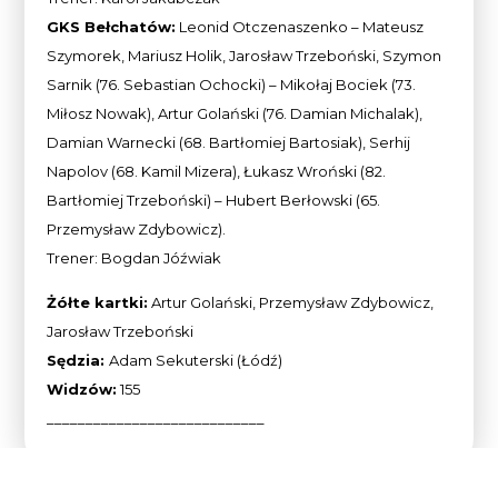
GKS Bełchatów:
Leonid Otczenaszenko – Mateusz
Szymorek, Mariusz Holik, Jarosław Trzeboński, Szymon
Sarnik (76. Sebastian Ochocki) – Mikołaj Bociek (73.
Miłosz Nowak), Artur Golański (76. Damian Michalak),
Damian Warnecki (68. Bartłomiej Bartosiak), Serhij
Napolov (68. Kamil Mizera), Łukasz Wroński (82.
Bartłomiej Trzeboński) – Hubert Berłowski (65.
Przemysław Zdybowicz).
Trener: Bogdan Jóźwiak
Żółte kartki:
Artur Golański, Przemysław Zdybowicz,
Jarosław Trzeboński
Sędzia:
Adam Sekuterski (Łódź)
Widzów:
155
____________________________