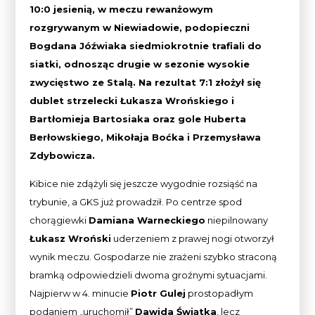
10:0 jesienią, w meczu rewanżowym
rozgrywanym w Niewiadowie, podopieczni
Bogdana Jóźwiaka siedmiokrotnie trafiali do
siatki, odnosząc drugie w sezonie wysokie
zwycięstwo ze Stalą. Na rezultat 7:1 złożył się
dublet strzelecki Łukasza Wrońskiego i
Bartłomieja Bartosiaka oraz gole Huberta
Berłowskiego, Mikołaja Boćka i Przemysława
Zdybowicza.
Kibice nie zdążyli się jeszcze wygodnie rozsiąść na
trybunie, a GKS już prowadził. Po centrze spod
chorągiewki
Damiana Warneckiego
niepilnowany
Łukasz Wroński
uderzeniem z prawej nogi otworzył
wynik meczu. Gospodarze nie zrażeni szybko straconą
bramką odpowiedzieli dwoma groźnymi sytuacjami.
Najpierw w 4. minucie
Piotr Gulej
prostopadłym
podaniem „uruchomił”
Dawida Świątka
, lecz