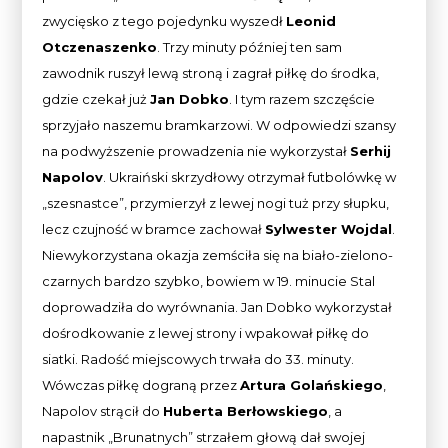
zwycięsko z tego pojedynku wyszedł
Leonid
Otczenaszenko
. Trzy minuty później ten sam
zawodnik ruszył lewą stroną i zagrał piłkę do środka,
gdzie czekał już
Jan Dobko
. I tym razem szczęście
sprzyjało naszemu bramkarzowi. W odpowiedzi szansy
na podwyższenie prowadzenia nie wykorzystał
Serhij
Napolov
. Ukraiński skrzydłowy otrzymał futbolówkę w
„szesnastce”, przymierzył z lewej nogi tuż przy słupku,
lecz czujność w bramce zachował
Sylwester Wojdal
.
Niewykorzystana okazja zemściła się na biało-zielono-
czarnych bardzo szybko, bowiem w 19. minucie Stal
doprowadziła do wyrównania. Jan Dobko wykorzystał
dośrodkowanie z lewej strony i wpakował piłkę do
siatki. Radość miejscowych trwała do 33. minuty.
Wówczas piłkę dograną przez
Artura Golańskiego
,
Napolov strącił do
Huberta Berłowskiego
, a
napastnik „Brunatnych” strzałem głową dał swojej