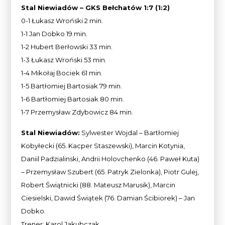
Stal Niewiadów – GKS Bełchatów 1:7 (1:2)
0-1 Łukasz Wroński 2 min.
1-1 Jan Dobko 19 min.
1-2 Hubert Berłowski 33 min.
1-3 Łukasz Wroński 53 min.
1-4 Mikołaj Bociek 61 min.
1-5 Bartłomiej Bartosiak 79 min.
1-6 Bartłomiej Bartosiak 80 min.
1-7 Przemysław Zdybowicz 84 min.
Stal Niewiadów:
Sylwester Wojdal – Bartłomiej
Kobyłecki (65. Kacper Staszewski), Marcin Kotynia,
Daniil Padzialinski, Andrii Holovchenko (46. Paweł Kuta)
– Przemysław Szubert (65. Patryk Zielonka), Piotr Gulej,
Robert Świątnicki (88. Mateusz Marusik), Marcin
Ciesielski, Dawid Świątek (76. Damian Ścibiorek) – Jan
Dobko.
Trener: Karol Jakubczak