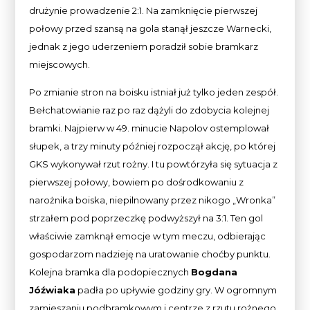
drużynie prowadzenie 2:1. Na zamknięcie pierwszej
połowy przed szansą na gola stanął jeszcze Warnecki,
jednak z jego uderzeniem poradził sobie bramkarz
miejscowych.
Po zmianie stron na boisku istniał już tylko jeden zespół.
Bełchatowianie raz po raz dążyli do zdobycia kolejnej
bramki. Najpierw w 49. minucie Napolov ostemplował
słupek, a trzy minuty później rozpoczął akcję, po której
GKS wykonywał rzut rożny. I tu powtórzyła się sytuacja z
pierwszej połowy, bowiem po dośrodkowaniu z
narożnika boiska, niepilnowany przez nikogo „Wronka”
strzałem pod poprzeczkę podwyższył na 3:1. Ten gol
właściwie zamknął emocje w tym meczu, odbierając
gospodarzom nadzieję na uratowanie choćby punktu.
Kolejna bramka dla podopiecznych
Bogdana
Jóźwiaka
padła po upływie godziny gry. W ogromnym
zamieszaniu podbramkowym i centrze z rzutu rożnego,