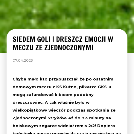
SIEDEM GOLI I DRESZCZ EMOCJI W
MECZU ZE ZJEDNOCZONYMI
07.04.2023
Chyba mało kto przypuszczał, że po ostatnim
domowym meczu z KS Kutno, piłkarze GKS-u
mogą zafundować kibicom podobny
dreszczowiec. A tak właśnie było w
wielkopiątkowy wieczór podczas spotkania ze
Zjednoczonymi Stryków. Aż do 77. minuty na
boiskowym zegarze widniał remis 2:2! Dopiero
końcówka meczu przechyliła szalę zwycięstwa na