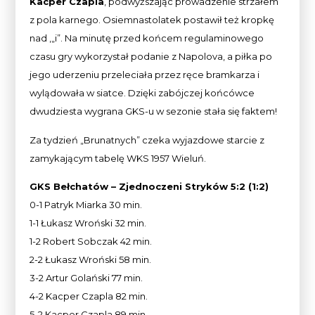
Kacper Czapla
, podwyższając prowadzenie strzałem
z pola karnego. Osiemnastolatek postawił też kropkę
nad ,„i”. Na minutę przed końcem regulaminowego
czasu gry wykorzystał podanie z Napolova, a piłka po
jego uderzeniu przeleciała przez ręce bramkarza i
wylądowała w siatce. Dzięki zabójczej końcówce
dwudziesta wygrana GKS-u w sezonie stała się faktem!
Za tydzień „Brunatnych” czeka wyjazdowe starcie z
zamykającym tabelę WKS 1957 Wieluń.
GKS Bełchatów – Zjednoczeni Stryków 5:2 (1:2)
0-1 Patryk Miarka 30 min.
1-1 Łukasz Wroński 32 min.
1-2 Robert Sobczak 42 min.
2-2 Łukasz Wroński 58 min.
3-2 Artur Golański 77 min.
4-2 Kacper Czapla 82 min.
5-2 Kacper Czapla 89 min.