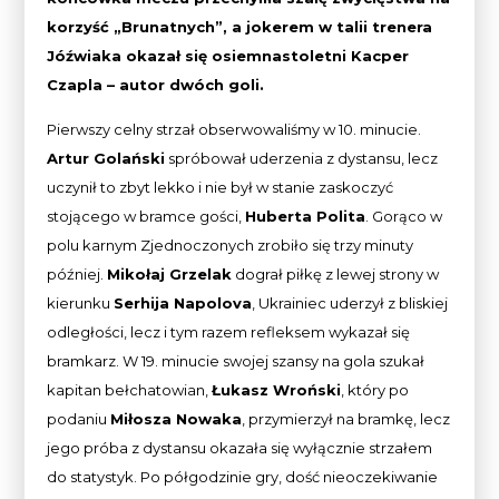
korzyść „Brunatnych”, a jokerem w talii trenera
Jóźwiaka okazał się osiemnastoletni Kacper
Czapla – autor dwóch goli.
Pierwszy celny strzał obserwowaliśmy w 10. minucie.
Artur Golański
spróbował uderzenia z dystansu, lecz
uczynił to zbyt lekko i nie był w stanie zaskoczyć
stojącego w bramce gości,
Huberta Polita
. Gorąco w
polu karnym Zjednoczonych zrobiło się trzy minuty
później.
Mikołaj Grzelak
dograł piłkę z lewej strony w
kierunku
Serhija Napolova
, Ukrainiec uderzył z bliskiej
odległości, lecz i tym razem refleksem wykazał się
bramkarz. W 19. minucie swojej szansy na gola szukał
kapitan bełchatowian,
Łukasz Wroński
, który po
podaniu
Miłosza Nowaka
, przymierzył na bramkę, lecz
jego próba z dystansu okazała się wyłącznie strzałem
do statystyk. Po półgodzinie gry, dość nieoczekiwanie