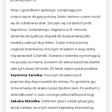
Wraz z gwizdkiem sędziego, oznajmiającym
rozpoczęcie drugiej połowy, biało-zielono-czarni rzucili
się do odrabiania strat. Zaczęło się od dwóch prób,
Napolova i Golańskiego. Najpierw w 51. minucie
ukraiński skrzydłowy dopadł do bezpańskiej piłki,
niestety uderzył zbyt lekko. Sześć minut później
czujność bramkarza, mocnym strzałem w lewy dolny
róg sprawdził Golański. Starania o bramkę wyrównującą
nie poszły na marne, bowiem 60 sekund później dublet
zaliczył Łukasz Wroński. 29-latek wykorzystał podanie
Szymona Sarnika
i mocnym strzałem pod
poprzeczkę doprowadził do remisu. Po godzinie gry
znów śmielej do ataku ruszyli Zjednoczeni. Po jednym z
dośrodkowań z rzutu rożnego piłka trafiła pod nogi
Jakuba Miziołka
. Defensor gości oddał sytuacyjny
strzał z bliska, lecz tym razem kapitalną interwencją