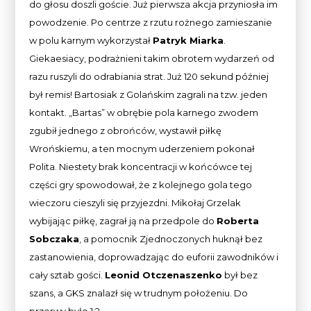
do głosu doszli goście. Już pierwsza akcja przyniosła im
powodzenie. Po centrze z rzutu rożnego zamieszanie
w polu karnym wykorzystał
Patryk Miarka
.
Giekaesiacy, podrażnieni takim obrotem wydarzeń od
razu ruszyli do odrabiania strat. Już 120 sekund później
był remis! Bartosiak z Golańskim zagrali na tzw. jeden
kontakt. „Bartas” w obrębie pola karnego zwodem
zgubił jednego z obrońców, wystawił piłkę
Wrońskiemu, a ten mocnym uderzeniem pokonał
Polita. Niestety brak koncentracji w końcówce tej
części gry spowodował, że z kolejnego gola tego
wieczoru cieszyli się przyjezdni. Mikołaj Grzelak
wybijając piłkę, zagrał ją na przedpole do
Roberta
Sobczaka
, a pomocnik Zjednoczonych huknął bez
zastanowienia, doprowadzając do euforii zawodników i
cały sztab gości.
Leonid Otczenaszenko
był bez
szans, a GKS znalazł się w trudnym położeniu. Do
przerwy było 1:2.