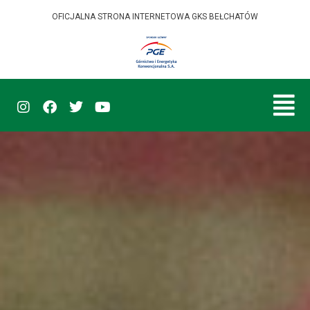
OFICJALNA STRONA INTERNETOWA GKS BEŁCHATÓW