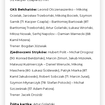
GKS Bełchatów:
Leonid Otczenaszenko – Mikołaj
Grzelak, Jarosław Trzeboński, Mikołaj Bociek, Szymon
Sarnik (71. Kacper Czapla) – Bartłomiej Bartosiak (87.
Bartłomiej Trzeboński), Artur Golański, Łukasz Wroński,
Miłosz Nowak, Serhij Napolov – Damian Warnecki (68.
Kamil Mizera).
Trener: Bogdan Jóźwiak
Zjednoczeni Stryków:
Hubert Polit – Michał Drogosz
(90. Konrad Bełdziński), Marcin Zimoń, Jakub Miziołek,
Mateusz Kuśmierczyk – Daniel Wierucki, Mikołaj
Maschera (80. Łukasz Ściślewski), Patryk Miarka (87.
Kamil Jakubowski), Robert Sobczak (71. Marcin Juraś),
Szymon Młynarczyk (78. Stefan Potocki) – Michał
Szcześniak (57. Adam Patora).
Trener: Jacek Drożdż
Żółta kartka:
Artur Golański