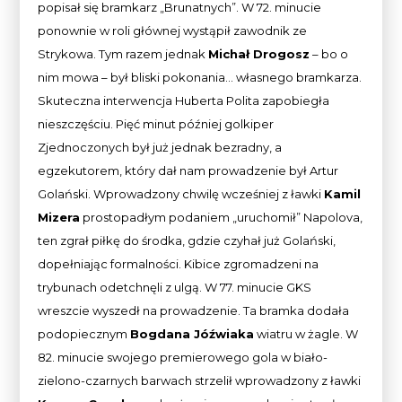
popisał się bramkarz „Brunatnych”. W 72. minucie
ponownie w roli głównej wystąpił zawodnik ze
Strykowa. Tym razem jednak
Michał Drogosz
– bo o
nim mowa – był bliski pokonania… własnego bramkarza.
Skuteczna interwencja Huberta Polita zapobiegła
nieszczęściu. Pięć minut później golkiper
Zjednoczonych był już jednak bezradny, a
egzekutorem, który dał nam prowadzenie był Artur
Golański. Wprowadzony chwilę wcześniej z ławki
Kamil
Mizera
prostopadłym podaniem „uruchomił” Napolova,
ten zgrał piłkę do środka, gdzie czyhał już Golański,
dopełniając formalności. Kibice zgromadzeni na
trybunach odetchnęli z ulgą. W 77. minucie GKS
wreszcie wyszedł na prowadzenie. Ta bramka dodała
podopiecznym
Bogdana Jóźwiaka
wiatru w żagle. W
82. minucie swojego premierowego gola w biało-
zielono-czarnych barwach strzelił wprowadzony z ławki