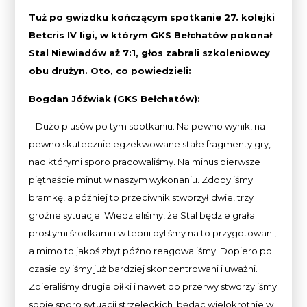
Tuż po gwizdku kończącym spotkanie 27. kolejki
Betcris IV ligi, w którym GKS Bełchatów pokonał
Stal Niewiadów aż 7:1, głos zabrali szkoleniowcy
obu drużyn. Oto, co powiedzieli:
Bogdan Jóźwiak (GKS Bełchatów):
– Dużo plusów po tym spotkaniu. Na pewno wynik, na
pewno skutecznie egzekwowane stałe fragmenty gry,
nad którymi sporo pracowaliśmy. Na minus pierwsze
piętnaście minut w naszym wykonaniu. Zdobyliśmy
bramkę, a później to przeciwnik stworzył dwie, trzy
groźne sytuacje. Wiedzieliśmy, że Stal będzie grała
prostymi środkami i w teorii byliśmy na to przygotowani,
a mimo to jakoś zbyt późno reagowaliśmy. Dopiero po
czasie byliśmy już bardziej skoncentrowani i uważni.
Zbieraliśmy drugie piłki i nawet do przerwy stworzyliśmy
sobie sporo sytuacji strzeleckich, będąc wielokrotnie w