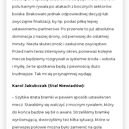
polu karnym rywala po atakach z bocznych sektorów
boiska. Brakowało jednak odpowiedniej decyzji lub
zwyczajnie finalizacji, by np. podać piłkę lepiej
ustawionemu partnerowi. Po przerwie to już absolutna
dominacja z naszej strony, od pierwszej do ostatniej
minuty. Niezła skuteczność i zasłużone zwycięstwo.
Przed nami teraz intensywny okres, ponieważ kolejne
mecze będziemy rozgrywali w systemie środa – sobota
i myślę, że te spotkania będą z pewnością dużo
trudniejsze. Tak mi się przynajmniej wydaję.
Karol Jakubczak (Stal Niewiadów):
– Szybka strata bramki w pewien sposób ustawiła ten
mecz. Staraliśmy się walczyć z mocnym rywalem, który
do końca będzie się bił o awans. Strzeliliśmy bramkę
wyrównującą, stworzyliśmy też kilka sytuacji, które w
pierwszej połowie można było zamienić na gola.