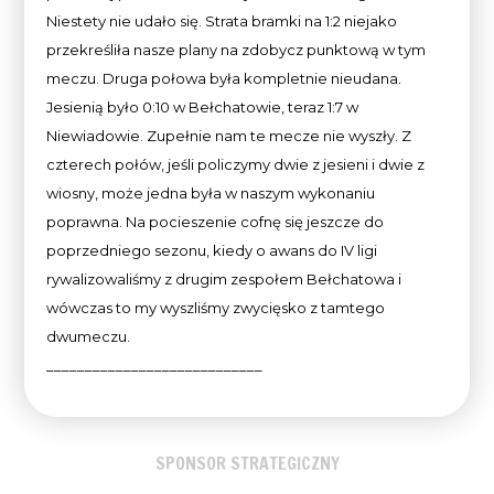
Niestety nie udało się. Strata bramki na 1:2 niejako
przekreśliła nasze plany na zdobycz punktową w tym
meczu. Druga połowa była kompletnie nieudana.
Jesienią było 0:10 w Bełchatowie, teraz 1:7 w
Niewiadowie. Zupełnie nam te mecze nie wyszły. Z
czterech połów, jeśli policzymy dwie z jesieni i dwie z
wiosny, może jedna była w naszym wykonaniu
poprawna. Na pocieszenie cofnę się jeszcze do
poprzedniego sezonu, kiedy o awans do IV ligi
rywalizowaliśmy z drugim zespołem Bełchatowa i
wówczas to my wyszliśmy zwycięsko z tamtego
dwumeczu.
____________________________
SPONSOR STRATEGICZNY