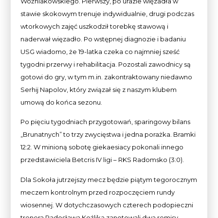
Woźniakowskiego. Pierwszy, po urazie więzadła w
stawie skokowym trenuje indywidualnie, drugi podczas
wtorkowych zajęć uszkodził torebkę stawową i
naderwał więzadło. Po wstępnej diagnozie i badaniu
USG wiadomo, że 19-latka czeka co najmniej sześć
tygodni przerwy i rehabilitacja. Pozostali zawodnicy są
gotowi do gry, w tym m.in. zakontraktowany niedawno
Serhij Napolov, który związał się z naszym klubem
umową do końca sezonu.
Po pięciu tygodniach przygotowań, sparingowy bilans
„Brunatnych” to trzy zwycięstwa i jedna porażka. Bramki
12:2. W minioną sobotę giekaesiacy pokonali innego
przedstawiciela Betcris IV ligi – RKS Radomsko (3:0).
Dla Sokoła jutrzejszy mecz będzie piątym tegorocznym
meczem kontrolnym przed rozpoczęciem rundy
wiosennej. W dotychczasowych czterech podopieczni
trenera Radosława Koźlika zanotowali dwa remisy