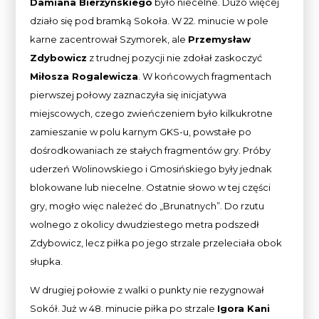
Damiana Bierżyńskiego
było niecelne. Dużo więcej
działo się pod bramką Sokoła. W 22. minucie w pole
karne zacentrował Szymorek, ale
Przemysław
Zdybowicz
z trudnej pozycji nie zdołał zaskoczyć
Miłosza Rogalewicza
. W końcowych fragmentach
pierwszej połowy zaznaczyła się inicjatywa
miejscowych, czego zwieńczeniem było kilkukrotne
zamieszanie w polu karnym GKS-u, powstałe po
dośrodkowaniach ze stałych fragmentów gry. Próby
uderzeń Wolinowskiego i Gmosińskiego były jednak
blokowane lub niecelne. Ostatnie słowo w tej części
gry, mogło więc należeć do „Brunatnych”. Do rzutu
wolnego z okolicy dwudziestego metra podszedł
Zdybowicz, lecz piłka po jego strzale przeleciała obok
słupka.
W drugiej połowie z walki o punkty nie rezygnował
Sokół. Już w 48. minucie piłka po strzale
Igora Kani