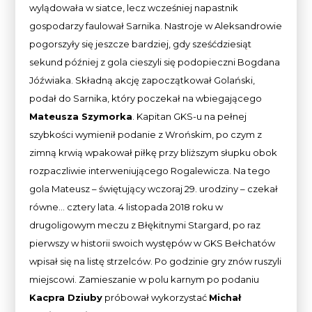
wylądowała w siatce, lecz wcześniej napastnik
gospodarzy faulował Sarnika. Nastroje w Aleksandrowie
pogorszyły się jeszcze bardziej, gdy sześćdziesiąt
sekund później z gola cieszyli się podopieczni Bogdana
Jóźwiaka. Składną akcję zapoczątkował Golański,
podał do Sarnika, który poczekał na wbiegającego
Mateusza Szymorka
. Kapitan GKS-u na pełnej
szybkości wymienił podanie z Wrońskim, po czym z
zimną krwią wpakował piłkę przy bliższym słupku obok
rozpaczliwie interweniującego Rogalewicza. Na tego
gola Mateusz – świętujący wczoraj 29. urodziny – czekał
równe… cztery lata. 4 listopada 2018 roku w
drugoligowym meczu z Błękitnymi Stargard, po raz
pierwszy w historii swoich występów w GKS Bełchatów
wpisał się na listę strzelców. Po godzinie gry znów ruszyli
miejscowi. Zamieszanie w polu karnym po podaniu
Kacpra Dziuby
próbował wykorzystać
Michał