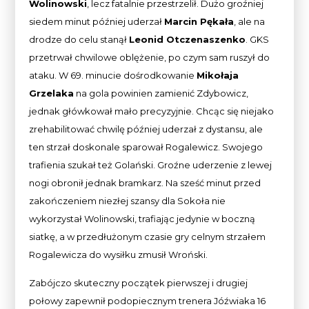
Wolinowski
, lecz fatalnie przestrzelił. Dużo groźniej
siedem minut później uderzał
Marcin Pękała
, ale na
drodze do celu stanął
Leonid Otczenaszenko
. GKS
przetrwał chwilowe oblężenie, po czym sam ruszył do
ataku. W 69. minucie dośrodkowanie
Mikołaja
Grzelaka
na gola powinien zamienić Zdybowicz,
jednak główkował mało precyzyjnie. Chcąc się niejako
zrehabilitować chwilę później uderzał z dystansu, ale
ten strzał doskonale sparował Rogalewicz. Swojego
trafienia szukał też Golański. Groźne uderzenie z lewej
nogi obronił jednak bramkarz. Na sześć minut przed
zakończeniem niezłej szansy dla Sokoła nie
wykorzystał Wolinowski, trafiając jedynie w boczną
siatkę, a w przedłużonym czasie gry celnym strzałem
Rogalewicza do wysiłku zmusił Wroński.
Zabójczo skuteczny początek pierwszej i drugiej
połowy zapewnił podopiecznym trenera Jóźwiaka 16