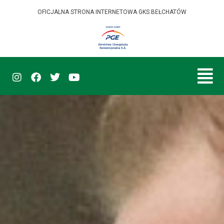
OFICJALNA STRONA INTERNETOWA GKS BEŁCHATÓW