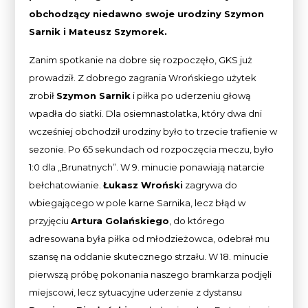
obchodzący niedawno swoje urodziny Szymon
Sarnik i Mateusz Szymorek.
Zanim spotkanie na dobre się rozpoczęło, GKS już
prowadził. Z dobrego zagrania Wrońskiego użytek
zrobił
Szymon Sarnik
i piłka po uderzeniu głową
wpadła do siatki. Dla osiemnastolatka, który dwa dni
wcześniej obchodził urodziny było to trzecie trafienie w
sezonie. Po 65 sekundach od rozpoczęcia meczu, było
1:0 dla „Brunatnych”. W 9. minucie ponawiają natarcie
bełchatowianie.
Łukasz Wroński
zagrywa do
wbiegającego w pole karne Sarnika, lecz błąd w
przyjęciu
Artura Golańskiego
, do którego
adresowana była piłka od młodzieżowca, odebrał mu
szansę na oddanie skutecznego strzału. W 18. minucie
pierwszą próbę pokonania naszego bramkarza podjęli
miejscowi, lecz sytuacyjne uderzenie z dystansu