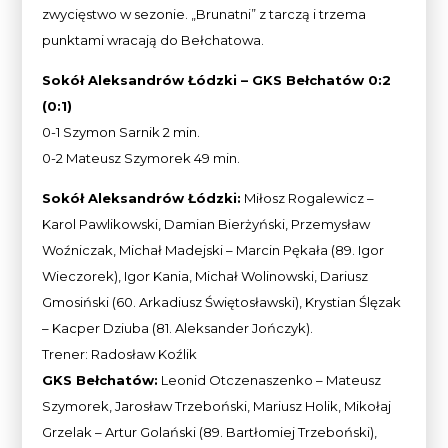
zwycięstwo w sezonie. „Brunatni” z tarczą i trzema
punktami wracają do Bełchatowa.
Sokół Aleksandrów Łódzki – GKS Bełchatów 0:2
(0:1)
0-1 Szymon Sarnik 2 min.
0-2 Mateusz Szymorek 49 min.
Sokół Aleksandrów Łódzki:
Miłosz Rogalewicz –
Karol Pawlikowski, Damian Bierżyński, Przemysław
Woźniczak, Michał Madejski – Marcin Pękała (89. Igor
Wieczorek), Igor Kania, Michał Wolinowski, Dariusz
Gmosiński (60. Arkadiusz Świętosławski), Krystian Ślęzak
– Kacper Dziuba (81. Aleksander Jończyk).
Trener: Radosław Koźlik
GKS Bełchatów:
Leonid Otczenaszenko – Mateusz
Szymorek, Jarosław Trzeboński, Mariusz Holik, Mikołaj
Grzelak – Artur Golański (89. Bartłomiej Trzeboński),