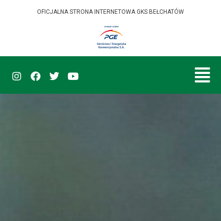
OFICJALNA STRONA INTERNETOWA GKS BEŁCHATÓW