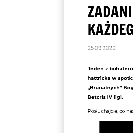
ZADANI
KAŻDEG
25.09.2022
Jeden z bohateró
hattricka w spot
„Brunatnych” Bo
Betcris IV ligi.
Posłuchajcie, co n