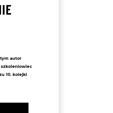
IE
 tym autor
 szkoleniowiec
u 10. kolejki