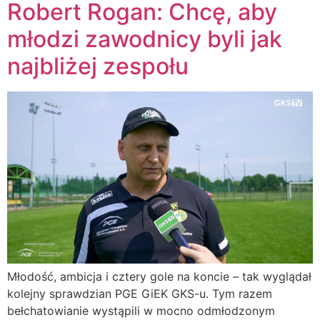
Robert Rogan: Chcę, aby
młodzi zawodnicy byli jak
najbliżej zespołu
Młodość, ambicja i cztery gole na koncie – tak wyglądał
kolejny sprawdzian PGE GiEK GKS-u. Tym razem
bełchatowianie wystąpili w mocno odmłodzonym