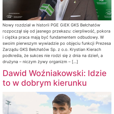
Nowy rozdział w historii PGE GiEK GKS Bełchatów
rozpoczął się od jasnego przekazu: cierpliwość, pokora
i ciężka praca mają być fundamentem odbudowy. W
swoim pierwszym wywiadzie po objęciu funkcji Prezesa
Zarządu GKS Bełchatów Sp. z o.o. Krystian Kierach
podkreśla, że sukces nie rodzi się z dnia na dzień, a
drużyna – niczym żywy organizm – […]
Dawid Woźniakowski: Idzie
to w dobrym kierunku