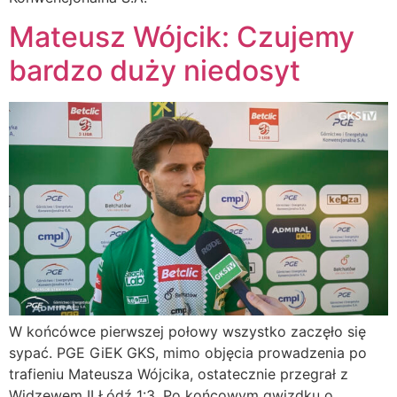
Mateusz Wójcik: Czujemy
bardzo duży niedosyt
W końcówce pierwszej połowy wszystko zaczęło się
sypać. PGE GiEK GKS, mimo objęcia prowadzenia po
trafieniu Mateusza Wójcika, ostatecznie przegrał z
Widzewem II Łódź 1:3. Po końcowym gwizdku o