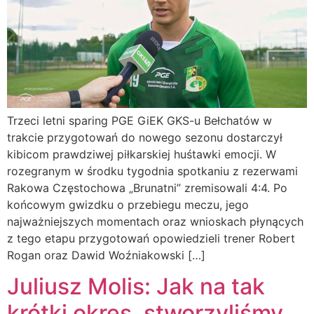
Trzeci letni sparing PGE GiEK GKS-u Bełchatów w
trakcie przygotowań do nowego sezonu dostarczył
kibicom prawdziwej piłkarskiej huśtawki emocji. W
rozegranym w środku tygodnia spotkaniu z rezerwami
Rakowa Częstochowa „Brunatni” zremisowali 4:4. Po
końcowym gwizdku o przebiegu meczu, jego
najważniejszych momentach oraz wnioskach płynących
z tego etapu przygotowań opowiedzieli trener Robert
Rogan oraz Dawid Woźniakowski […]
Juliusz Molis: Jak na tak
krótki okres, stworzyliśmy