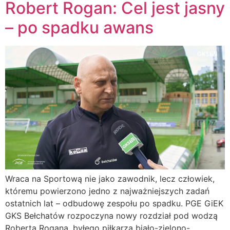
Robert Rogan: Cel jest jasny
– po spadku awans
Wraca na Sportową nie jako zawodnik, lecz człowiek,
któremu powierzono jedno z najważniejszych zadań
ostatnich lat – odbudowę zespołu po spadku. PGE GiEK
GKS Bełchatów rozpoczyna nowy rozdział pod wodzą
Roberta Rogana, byłego piłkarza biało-zielono-