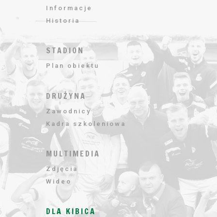
Informacje
Historia
STADION
Plan obiektu
DRUŻYNA
Zawodnicy
Kadra szkoleniowa
MULTIMEDIA
Zdjęcia
Wideo
DLA KIBICA