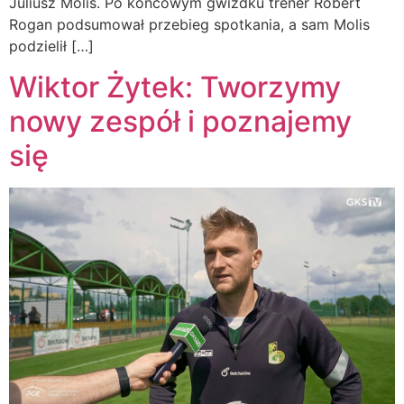
Juliusz Molis. Po końcowym gwizdku trener Robert
Rogan podsumował przebieg spotkania, a sam Molis
podzielił […]
Wiktor Żytek: Tworzymy
nowy zespół i poznajemy
się