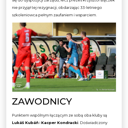
się do dyspozycji zarządu, lecz prezes Krzysztof Bączek
nie przyjął tej rezygnacji, obdarzając 33-letniego
szkoleniowca pełnym zaufaniem i wsparciem.
ZAWODNICY
Punktem wspólnym łączącym ze sobą oba kluby są
Lukáš Kubáň
i
Kacper Kondracki
. Doświadczony