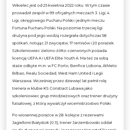
Wikielec jest od 25 kwietnia 2022 roku. W tym czasie
prowadził zespół w 99 oficjalnych meczach 3. Ligi, 4.
Ligi, okręgowego Pucharu Polski i jednym meczu
Fortuna Pucharu Polski. Na poziomie trzeciej ligi
drużyna pod jego wodzą rozegrała dotychczas 58
spotkań, notując 21 zwycięstw, 17 remisów i 20 porażek.
Szkoleniowiec zielono-żółto-czerwonych posiada
licencję UEFA A i UEFA Elite Youth A. Ma też za sobą
staże odbyte m.in. w FC Porto, Benfice Lizbona, Athletic
Bilbao, Realu Sociedad, West Ham United i Legii
Warszawa. Wcześniej przez dziewięć lat pełnił rolę
trenera w klubie KS Constract Lubawa jako
szkoleniowiec grup młodzieżowych oraz trener drużyny
futsalowej, z którą wywalczył wicemistrzostwo Polski.
Po wiosennej porażce w 28. kolejce z rezerwami
Jagiellonii Białystok (0:3), trener Jarzembowski oddał