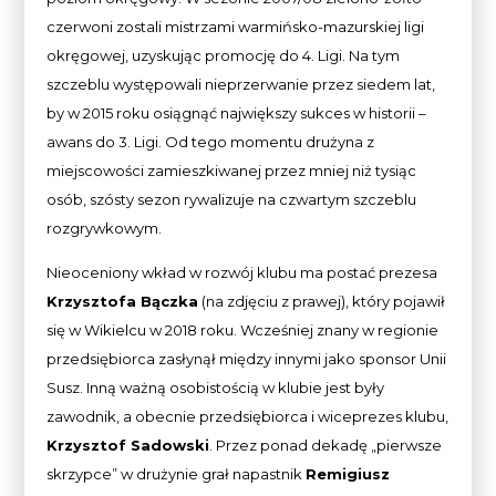
czerwoni zostali mistrzami warmińsko-mazurskiej ligi
okręgowej, uzyskując promocję do 4. Ligi. Na tym
szczeblu występowali nieprzerwanie przez siedem lat,
by w 2015 roku osiągnąć największy sukces w historii –
awans do 3. Ligi. Od tego momentu drużyna z
miejscowości zamieszkiwanej przez mniej niż tysiąc
osób, szósty sezon rywalizuje na czwartym szczeblu
rozgrywkowym.
Nieoceniony wkład w rozwój klubu ma postać prezesa
Krzysztofa Bączka
(na zdjęciu z prawej), który pojawił
się w Wikielcu w 2018 roku. Wcześniej znany w regionie
przedsiębiorca zasłynął między innymi jako sponsor Unii
Susz. Inną ważną osobistością w klubie jest były
zawodnik, a obecnie przedsiębiorca i wiceprezes klubu,
Krzysztof Sadowski
. Przez ponad dekadę „pierwsze
skrzypce” w drużynie grał napastnik
Remigiusz