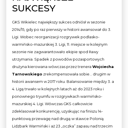
SUKCESY
GKS Wikielec największy sukces odniósł w sezonie
2014/15, gdy po raz pierwszy w historii awansował do 3.
Ligi. Wobec reorganizacji rozgrywek podlasko-
warmińsko-mazurskiej 3. Ligi, 11. miejsce w kolejnym
sezonie nie zagwarantowało ekipie spod Iławy
utrzymania. Spadek z powodów pozasportowych
drużyna kierowana wówczas przez trenera
Wojciecha
Tarnowskiego
zrekompensowała sobie… drugim w
historii awansem w 2017 roku. Balansowanie między 3. a
4. Ligą trwało w kolejnych latach aż do 2023 roku i
ponownego tryumfu w rozgrywkach warmińsko-
mazurskiej 4. Ligi. Wówczas GKS całkowicie
zdeklasował konkurencję, uzyskując na finiszu 14-
punktową przewagę nad drugą w stawce Polonią
Lidzbark Warmiński i aż 23 „oczka” zapasu nad trzecim