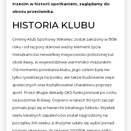
trzecim w historii spotkaniem, zaglądamy do
obozu przeciwnika.
HISTORIA KLUBU
Gminny Klub Sportowy Wikielec został założony w 1958
roku i od tej pory stanowi ważny element życia
mieszkańców niewielkiej miejscowości położonej tuż
obok Iławy, w województwie warmińsko-mazurskim.
Od momentu powstania klubu, jego celem była nie
tylko rywalizacja na boisku, ale także budowanie więzi
społecznych oraz kształtowanie charakteru poprzez
sport. Przez długie dekady GKS funkcjonował po cichu
na poziomie B-klasy. Dopiero w latach 90-tych zaczął
pomału piąć się w hierarchii lokalnego futbolu. Wysiłek
wielu lokalnych zapaleńców został nagrodzony na
początku XXI wieku, a drużynie udało się wybić ponad
poziom okręgowy. W sezonie 2007/08 zielono-żółto-