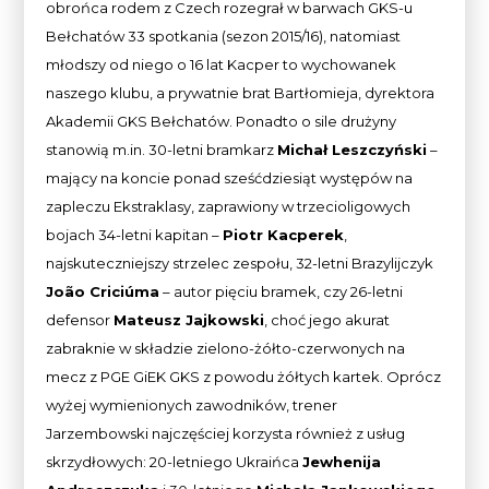
obrońca rodem z Czech rozegrał w barwach GKS-u
Bełchatów 33 spotkania (sezon 2015/16), natomiast
młodszy od niego o 16 lat Kacper to wychowanek
naszego klubu, a prywatnie brat Bartłomieja, dyrektora
Akademii GKS Bełchatów. Ponadto o sile drużyny
stanowią m.in. 30-letni bramkarz
Michał Leszczyński
–
mający na koncie ponad sześćdziesiąt występów na
zapleczu Ekstraklasy, zaprawiony w trzecioligowych
bojach 34-letni kapitan –
Piotr Kacperek
,
najskuteczniejszy strzelec zespołu, 32-letni Brazylijczyk
João Criciúma
– autor pięciu bramek, czy 26-letni
defensor
Mateusz Jajkowski
, choć jego akurat
zabraknie w składzie zielono-żółto-czerwonych na
mecz z PGE GiEK GKS z powodu żółtych kartek. Oprócz
wyżej wymienionych zawodników, trener
Jarzembowski najczęściej korzysta również z usług
skrzydłowych: 20-letniego Ukraińca
Jewhenija