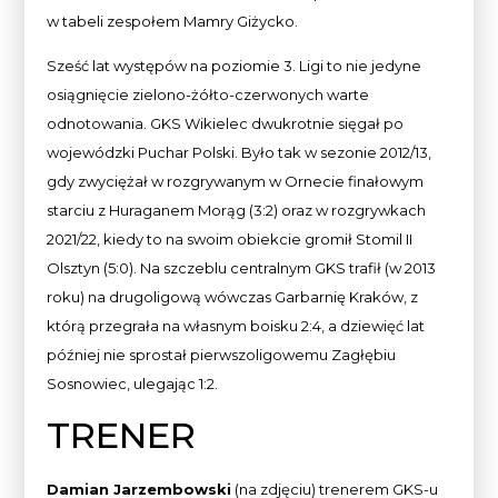
w tabeli zespołem Mamry Giżycko.
Sześć lat występów na poziomie 3. Ligi to nie jedyne
osiągnięcie zielono-żółto-czerwonych warte
odnotowania. GKS Wikielec dwukrotnie sięgał po
wojewódzki Puchar Polski. Było tak w sezonie 2012/13,
gdy zwyciężał w rozgrywanym w Ornecie finałowym
starciu z Huraganem Morąg (3:2) oraz w rozgrywkach
2021/22, kiedy to na swoim obiekcie gromił Stomil II
Olsztyn (5:0). Na szczeblu centralnym GKS trafił (w 2013
roku) na drugoligową wówczas Garbarnię Kraków, z
którą przegrała na własnym boisku 2:4, a dziewięć lat
później nie sprostał pierwszoligowemu Zagłębiu
Sosnowiec, ulegając 1:2.
TRENER
Damian Jarzembowski
(na zdjęciu) trenerem GKS-u