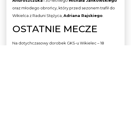
Androszczuka
i 30-letniego
Michała Jankowskiego
oraz młodego obrońcy, który przed sezonem trafił do
Wikielca z Raduni Stężyca,
Adriana Rajskiego
.
OSTATNIE MECZE
Na dotychczasowy dorobek GKS-u Wikielec – 18
punktów – złożyły się cztery zwycięstwa i sześć remisów.
Podopieczni Damiana Jarzembowskiego potrafili
pokonać na wyjazdach m.in. Legię II Warszawa (3:1) i
Stomil Olsztyn (2:1), zgarnąć pełną pulę na własnym
boisku w starciach z rezerwami Wisły czy Jagiellonii (2:1),
ale też wywieźć po punkcie z Suwałk (0:0), Łomży (1:1)
czy ostatnio z Radomia (1:1). Wobec tych wyników,
„zaledwie” 12. miejsce zajmowane obecnie przez
drużynę jest pokłosiem pięciu porażek, odniesionych
np. u siebie z Pelikanem Łowicz (0:2) i Unią Skierniewice
(0:1) oraz wyjazdowych wpadek w Tomaszowie Maz. z