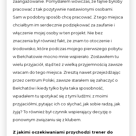
zaangażowanie. Pomyślałem wówczas, że fajnie byłoby
pracować z tak pozytywnie nastawionymi osobami.
Sam w podobny sposób chcę pracować. Z tego miejsca
chciałbym im serdecznie podziękować za zaufanie i
włączenie mojej osoby w ten projekt. Nie bez
znaczenia był również fakt, że znam to otoczenie i
środowisko, które podczas mojego pierwszego pobytu
w Bełchatowie mocno mnie wspierało. Zostawiłem tu
wielu przyjaciół, stąd też z wielką przyjemnością zawsze
wracam do tego miejsca. Zresztą nawet przejeżdżając
przez centrum Polski, zawsze starałem się zahaczyć o
Bełchatów i kiedy tylko była taka sposobność,
wpadałem tu spotykać się z tymi ludźmi; z moimi
przyjaciółmi, pytając ich co słychać, jak sobie radzą, jak
żyją? To również był czynnik wspierający decyzję o
ponownym związaniu się z klubem.
Z jakimi oczekiwaniami przychodzi trener do