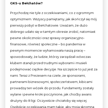
GKS-u Bełchatów?
Przychodzę nie tyle z oczekiwaniami, co z ogromnym
optymizmem. Wszyscy pamiętamy, jak skończył się mój
pierwszy pobyt w Bełchatowie. Uważam, że dużo
dobrego udało się w tamtym okresie zrobić, natomiast
pewne okoliczności oraz sprawy organizacyjno-
finansowe, również społeczne – bo pandemia w
pewnym momencie wyhamowała naszą pracę –
spowodowały, że ludzie, którzy zarządzali wówczas
klubem stanęli przed trudnymi wyborami i musieli
podejmować ciężkie decyzje. Na szczęście to już jest za
nami. Teraz z Prezesem na czele, ze sponsorami,
partnerami biznesowymi, społeczeństwem, kibicami
prowadzą ten wózek do przodu. Fundamenty zostały
wylane i pewne kroki poczynione, jak choćby awans
drużyny do III ligi. Oczywiście chciałoby się więcej.
Osobiście oczekiwania mam takie, aby moja skromna