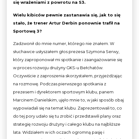
się wrażeniami z powrotu na S3.
Wielu kibiców pewnie zastanawia się, jak to się
stało, że trener Artur Derbin ponownie trafił na
Sportową 3?
Zadzwonił do mnie numer, którego nie znałem. W
słuchawce usłyszałem głos prezesa Szymona Serwy,
który zaproponował mi spotkanie i zaangażowanie się
w proces rozwoju drużyny GKS-u Bełchatów.
Oczywiście z zaproszenia skorzystałem, przyjeżdżając
na rozmowę. Podczas pierwszego spotkania z
prezesem i dyrektorem sportowym klubu, panem
Marcinem Danielskim, ujęło mnie to, w jaki sposób obaj
wypowiadali się na temat klubu. Zaprezentowali to, co
do tej pory udało się tu zrobić i przedstawili plany oraz
strategię rozwoju drużyny i całego klubu na najbliższe
lata. Widziałem w ich oczach ogromną pasję i