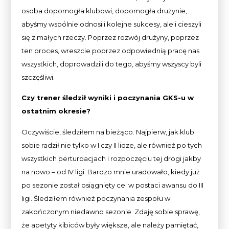
osoba dopomogła klubowi, dopomogła drużynie,
abyśmy wspólnie odnosili kolejne sukcesy, ale i cieszyli
się z małych rzeczy. Poprzez rozwój drużyny, poprzez
ten proces, wreszcie poprzez odpowiednią pracę nas
wszystkich, doprowadzili do tego, abyśmy wszyscy byli
szczęśliwi.
Czy trener śledził wyniki i poczynania GKS-u w
ostatnim okresie?
Oczywiście, śledziłem na bieżąco. Najpierw, jak klub
sobie radził nie tylko w I czy II lidze, ale również po tych
wszystkich perturbacjach i rozpoczęciu tej drogi jakby
na nowo – od IV ligi. Bardzo mnie uradowało, kiedy już
po sezonie został osiągnięty cel w postaci awansu do III
ligi. Śledziłem również poczynania zespołu w
zakończonym niedawno sezonie. Zdaję sobie sprawę,
że apetyty kibiców były większe, ale należy pamiętać,