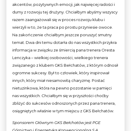
akcentów, pozytywnych emocji, jak najwięcej radości i
dumy z rozwoju tej drużyny. Chciałbym abyśmy wszyscy
razem zaangażowali się w proces rozwoju klubu i
wierzyli w to, że ta praca po prostu przyniesie owoce.
Na zakończenie chciałbym jeszcze poruszyć smutny
temat. Dwa dni temu dotarła do nas wszystkich przykra
informacja w związku ze śmiercią pana trenera Oresta
Lenczyka – wielkiej osobowości, wielkiego trenera
związanego z klubem GKS Bełchatów, z którym odnosił
ogromne sukcesy. Był to człowiek, który inspirował
innych, który miał niesamowitą charyzmę. Postać
nietuzinkowa, która na pewno pozostanie w pamięci
nas wszystkich. Chciałbym się w przyszłości choćby
zbliżyć do sukcesów odnoszonych przez pana trenera,
osiągniętych właśnie w tym miejscu z GKS Bełchatów.
Sponsorem Głównym GKS Bełchatów jest PGE
Górnictwo i Energetyka Konwencjonalna
S.A.