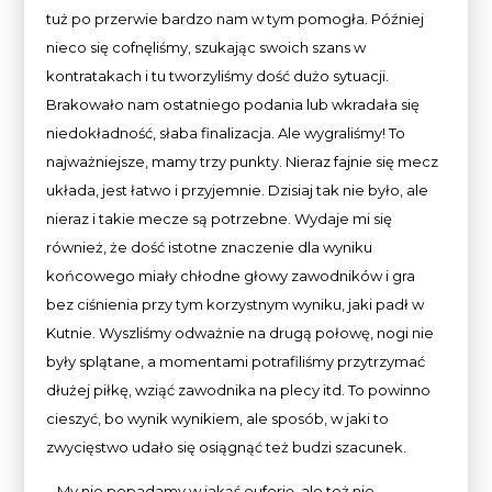
tuż po przerwie bardzo nam w tym pomogła. Później
nieco się cofnęliśmy, szukając swoich szans w
kontratakach i tu tworzyliśmy dość dużo sytuacji.
Brakowało nam ostatniego podania lub wkradała się
niedokładność, słaba finalizacja. Ale wygraliśmy! To
najważniejsze, mamy trzy punkty. Nieraz fajnie się mecz
układa, jest łatwo i przyjemnie. Dzisiaj tak nie było, ale
nieraz i takie mecze są potrzebne. Wydaje mi się
również, że dość istotne znaczenie dla wyniku
końcowego miały chłodne głowy zawodników i gra
bez ciśnienia przy tym korzystnym wyniku, jaki padł w
Kutnie. Wyszliśmy odważnie na drugą połowę, nogi nie
były splątane, a momentami potrafiliśmy przytrzymać
dłużej piłkę, wziąć zawodnika na plecy itd. To powinno
cieszyć, bo wynik wynikiem, ale sposób, w jaki to
zwycięstwo udało się osiągnąć też budzi szacunek.
– My nie popadamy w jakąś euforię, ale też nie