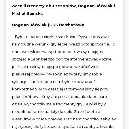
ocenili
trenerzy obu zespołów, Bogdan Jóźwiak i
Michał Baiński.
Bogdan Jóźwiak (GKS Bełchatów):
– Było to bardzo ciężkie spotkanie. Rywale postawili
nam trudne warunki gry, lepiej weszli w to spotkanie. To
oni stworzyli pierwszą stuprocentową sytuację, na
szczęście Leon bardzo dobrze interweniował. Później
jeszcze mieli sytuację po główce w końcówce
pierwszej połowy. My również tworzyliśmy sobie
sytuacje, choć trudno nam było kreować coś
konkretnego. Niby częściej utrzymywaliśmy się przy
piłce, próbowaliśmy z nią coś zrobić, ale słabo nam
dzisiaj wychodziły stałe fragmenty gry. Te piłki były
niedokładne, nie trafiały do celu. Za to świetnie
weszliśmy w drugą połowę. O to nam chodziło, żeby jak
najszybciej ułożyć sobie to spotkanie i zdobyta bramka