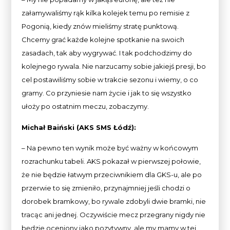
załamywaliśmy rąk kilka kolejek temu po remisie z
Pogonią, kiedy znów mieliśmy stratę punktową.
Chcemy grać każde kolejne spotkanie na swoich
zasadach, tak aby wygrywać. I tak podchodzimy do
kolejnego rywala. Nie narzucamy sobie jakiejś presji, bo
cel postawiliśmy sobie w trakcie sezonu i wiemy, o co
gramy. Co przyniesie nam życie i jak to się wszystko
ułoży po ostatnim meczu, zobaczymy.
Michał Baiński (AKS SMS Łódź):
– Na pewno ten wynik może być ważny w końcowym
rozrachunku tabeli. AKS pokazał w pierwszej połowie,
że nie będzie łatwym przeciwnikiem dla GKS-u, ale po
przerwie to się zmieniło, przynajmniej jeśli chodzi o
dorobek bramkowy, bo rywale zdobyli dwie bramki, nie
tracąc ani jednej. Oczywiście mecz przegrany nigdy nie
będzie oceniony jako pozytywny, ale my mamy w tej