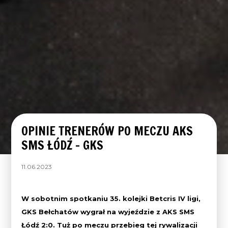
OPINIE TRENERÓW PO MECZU AKS
SMS ŁÓDŹ – GKS
11.06.2023
W sobotnim spotkaniu 35. kolejki Betcris IV ligi,
GKS Bełchatów wygrał na wyjeździe z AKS SMS
Łódź 2:0. Tuż po meczu przebieg tej rywalizacji